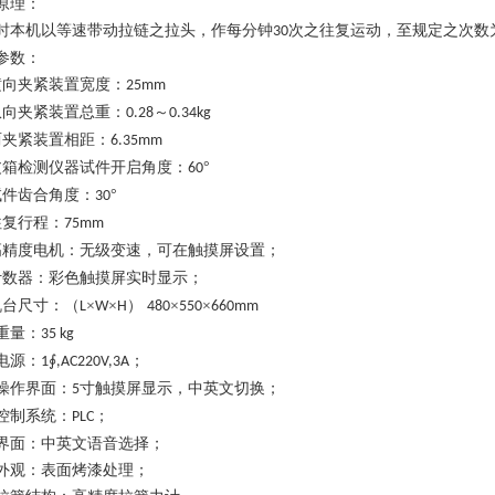
原理：
时本机以等速带动拉链之拉头，作每分钟
次之往复运动，至规定之次数
30
参数：
横向夹紧装置宽度：
25mm
纵向夹紧装置总重：
～
0.28
0.34kg
两夹紧装置相距：
6.35mm
皮箱检测仪器试件开启角度：
°
60
试件齿合角度：
°
30
往复行程：
7
5mm
高精度电机
：
无级变速，可在触摸屏设置；
计数器：
彩色触摸屏实时显示；
机台尺寸：（
×
×
）
×
×
L
W
H
4
80
550
660mm
重量：
35 kg
电源：
∮
；
1
,AC220V,3A
操作界面：
寸触摸屏显示，中英文切换；
5
控制系统：
；
PLC
界面：中英文语音选择；
外观：表面烤漆处理；