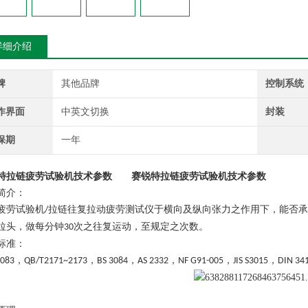
详细介绍
牌
其他品牌
控制系统
作界面
中英文切换
封装
保期
一年
特拉链疲劳试验机技术参数
赛锐特拉链疲劳试验机技术参数
简介：
疲劳试验机
拉链往复拉动疲劳测试仪于横向及纵向张力之作用下，能否承
/
拉头，做每分钟
次之往复运动，至规定之次数。
30
标准：
，
，
，
，
，
，
1083
QB/T2171~2173
BS 3084
AS 2332
NF G91-005
JIS S3015
DIN 34