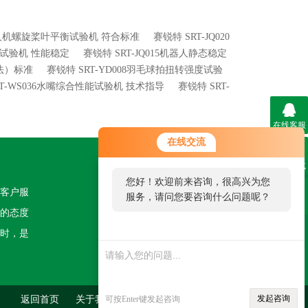
9无人机螺旋桨叶平衡试验机 符合标准
赛锐特 SRT-JQ020
能试验机 性能稳定
赛锐特 SRT-JQ015机器人静态稳定
笼法）标准
赛锐特 SRT-YD008羽毛球拍扭转强度试验
RT-WS036水嘴综合性能试验机 技术指导
赛锐特 SRT-
在线客服
在线交流
联系方式
关注我们
您好！欢迎前来咨询，很高兴为您
客户服
服务，请问您要咨询什么问题呢？
二维码
的态度
时，是
发起咨询
返回首页
关于我们
可按Enter键发起咨询
联系我们
管理登陆