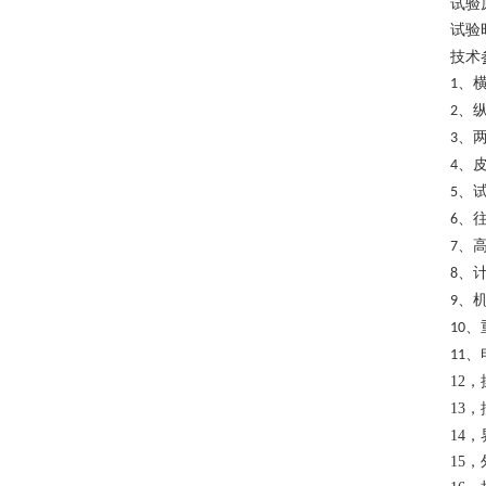
试验
试验
技术
、
1
、
2
、
3
、
4
、
5
、
6
、
7
、
8
、
9
、
10
、
11
12，
13，
14，
15，