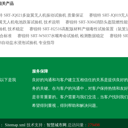
相关产品
特 SRT-JQ021多旋翼无人机振动试验机 质量保证
赛锐特 SRT-JQ01
翼无人机电池跌落试验机 技术说明
赛锐特 SRT-X004消防头盔阻燃性
验机 技术稳定
赛锐特 SRT-H2516高配版材料产烟毒性试验装置（鼠
符合标准
赛锐特 SRT-WS037水嘴寿命试验机 检测数据稳定
赛锐特 S
008自动盐水浸泡试验机 专业指导
服务保障
。以下是我
良好的沟通和与客户建立互相信任的关系是提供良好的
务的关键。在与客户的沟通中，对客户保持热情和友好
是非常重要的。客户需要与我们交流，当客户找到我们
希望得到重视，得到帮助和解决问题。
：
Sitemap.xml
技术支持：
智慧城市网
总访问量：
279498