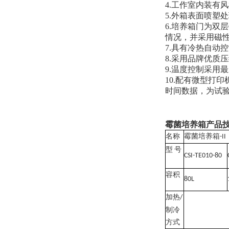
4.工作室内装有
5.外箱表面喷塑
6.培养箱门为双
情况，并采用磁
7.具有冷热自动
8.采用品牌优质
9.温度控制采用
10.配有微型打
时间数据，为试
霉菌培养箱产品
名称
霉菌培养箱
-II
型
号
CSI-TE010-80
容积
80L
加热
/
制冷
方式