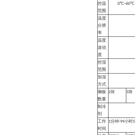
控温
℃
℃
0
~60
范围
温度
分辨
率
温度
波动
度
控湿
范围
加湿
方式
搁板
块
块
2
3
数量
制冷
剂
工作
分钟
小时
1
-99
5
时间