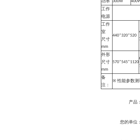
功率
300W
400
工作
电源
工作
室
440*320*520
尺寸
mm
外形
尺寸
570*545*1120
mm
备
※
性能参数测
注：
产品
您的单位