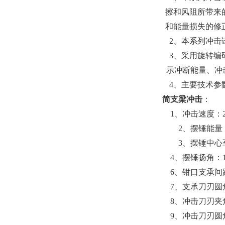
擦和风阻所带来
和能量损失的修
2、本系列冲击
3、采用旋转编
示冲断能量、冲
4、主要技术参数符合
简支梁冲击
：
1、冲击速度：2.9m/
2、摆锤能量： 
3、摆锤中心至
4、摆锤扬角：15
6、钳口支承间距：
7、支承刀刃圆角
8、冲击刀刃夹角
9、冲击刀刃圆角