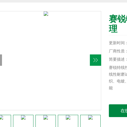
赛锐
理
更新时间：20
厂商性质
简要描述
赛锐特线
线性耐磨
织、电镀
能
在