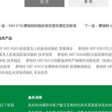
一篇：
SRT-F791赛锐特织物折痕回复性测定仪标准
下一篇：
赛锐特 
照
能稳定
相关产品
特 SRT-JQ021多旋翼无人机振动试验机 质量保证
赛锐特 SRT-JQ01
翼无人机电池跌落试验机 技术说明
赛锐特 SRT-X004消防头盔阻燃性
验机 技术稳定
赛锐特 SRT-H2516高配版材料产烟毒性试验装置（鼠
符合标准
赛锐特 SRT-WS037水嘴寿命试验机 检测数据稳定
赛锐特 S
008自动盐水浸泡试验机 专业指导
服务保障
。以下是我
良好的沟通和与客户建立互相信任的关系是提供良好的