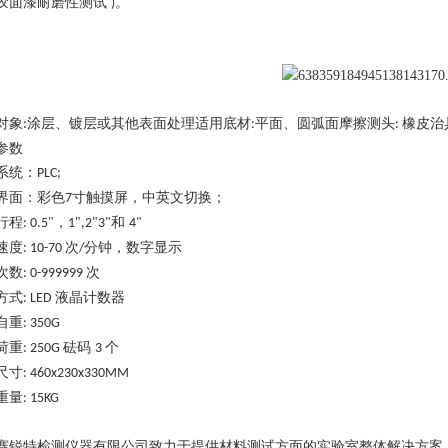
胶面漆耐磨性测试
。
)
对象
涂层、镀层或其他表面处理适用底材
平面、圆弧面摩擦测头
橡皮治
:
:
:
参数
系统：
PLC;
界面：彩色
寸触摸屏，中英文切换；
7
行程
"，
"
和
: 0.5
1
,2"3"
4"
速度
次
分钟，数字显示
: 10-70
/
次数
次
: 0-999999
方式
液晶计数器
: LED
自重
: 350G
荷重
砝码
个
: 250G
3
尺寸
: 460x230x330MM
重量
: 15KG
赛锐特检测仪器有限公司致力于提供材料测试方面的实验室整体解决方案