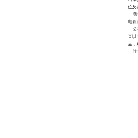
位及
我们
电衰
公司
直以
品，
昨天