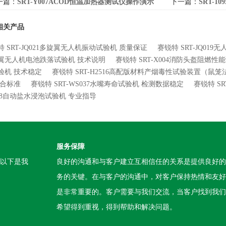
一篇：
SRT-Y007ACOD恒温加热器测试仪操作演示
下一篇：
SRT-
相关产品
特 SRT-JQ021多旋翼无人机振动试验机 质量保证
赛锐特 SRT-JQ01
翼无人机电池跌落试验机 技术说明
赛锐特 SRT-X004消防头盔阻燃性
验机 技术稳定
赛锐特 SRT-H2516高配版材料产烟毒性试验装置（鼠
符合标准
赛锐特 SRT-WS037水嘴寿命试验机 检测数据稳定
赛锐特 S
008自动盐水浸泡试验机 专业指导
服务保障
。以下是我
良好的沟通和与客户建立互相信任的关系是提供良好的
务的关键。在与客户的沟通中，对客户保持热情和友好
是非常重要的。客户需要与我们交流，当客户找到我们
希望得到重视，得到帮助和解决问题。