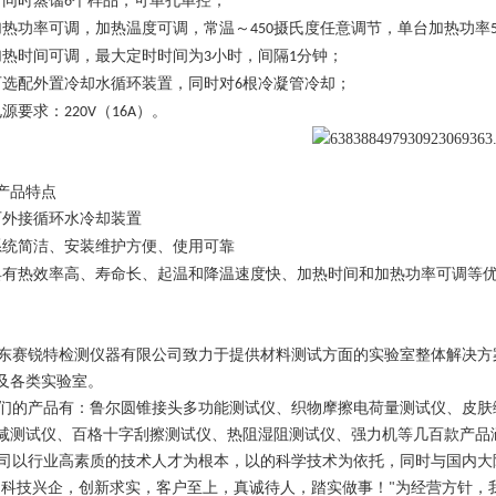
可同时蒸馏
个样品，可单孔单控
；
6
加热功率可调，加热温度可调，常温～
摄氏度任意调节，单台加热功率
450
加热时间可调，最大定时时间为
小时，间隔
分钟
；
3
1
可选配外置冷却水循环装置，同时对
根冷凝管冷却
；
6
电源要求：
（
）。
220V
16A
产品特点
可外接循环水冷却装置
系统简洁、安装维护方便、使用可靠
具有热效率高、寿命长、起温和降温速度快、加热时间和加热功率可调等
东赛锐特检测仪器有限公司致力于提供材料测试方面的实验室整体解决方
及各类实验室。
们的产品有：鲁尔圆锥接头多功能测试仪、织物摩擦电荷量测试仪、皮肤
减测试仪、百格十字刮擦测试仪、热阻湿阻测试仪、强力机等几百款产品
司以行业高素质的技术人才为根本，以的科学技术为依托，同时与国内大
科技兴企，创新求实，客户至上，真诚待人，踏实做事！
为经营方针，
"
"