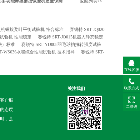
1095多功能摩擦磨损试验机质量保障
返回列表>>
9无人机螺旋桨叶平衡试验机 符合标准
赛锐特 SRT-JQ020
能试验机 性能稳定
赛锐特 SRT-JQ015机器人静态稳定
笼法）标准
赛锐特 SRT-YD008羽毛球拍扭转强度试验
RT-WS036水嘴综合性能试验机 技术指导
赛锐特 SRT-
在线客服
联系方式
关注我们
客户服
二维码
的态度
时，是