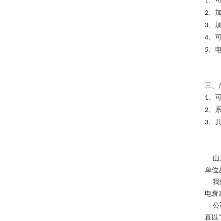
、
1
、
2
、
3
、
4
、
5
三、
、
1
、
2
、
3
山
单位
我
电衰
公
直以