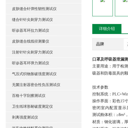
皮肤缝合针弹性韧性测试仪
缝合针针尖刺穿力测试仪
详细介绍
听诊器耳环拉力测试仪
皮肤缝合线线径测量仪
品牌
注射针针尖刺穿力测试仪
口罩及呼吸器泄漏测
听诊器耳环弹力测试仪
主要用途：用于检
吸器和防毒面具的
气压式织物胀破强度测试仪
无菌注射器密合性负压测试仪
技术参数
控制系统：
PLC+W
百格十字刮擦测试仪
操作界面：彩色
15
卫生纸球形耐破度测定仪
密闭室内配置显示
测试舱体积：
≥
³
8m
剥离强度测试仪
材质：钢化玻璃
，