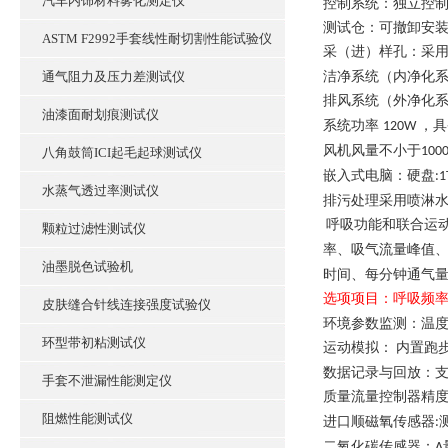
汽车内饰材料雾化测定仪
控制系统：独立控
测试仓：可撤卸安
ASTM F2992手套线性耐切割性能试验仪
采（进）样孔：采
通气阻力及压力差测试仪
洁净系统（内净化
排风系统（外净化
油漆面耐划痕测试仪
系统功率
，具
120W
风机风量不小于
100
八角鼓筒ICI起毛起球测试仪
嵌入式电脑：
硬盘
:1
水蒸气透过率测试仪
排污处理采用喷淋
呼吸功能和联合运
颗粒过滤性测试仪
率、吸气流量峰值
油墨脱色试验机
时间、每分钟通气
选项项目：
呼吸频
皮肤缝合针线连接强度试验仪
环境参数监测：温
环型带初粘测试仪
运动模拟：
内置跑
数据记录与回放：
手套不泄漏性能测定仪
质量流量控制器精
阻燃性能测试仪
进口顺磁
氧
传感器
:
二氧化碳传感器：
A