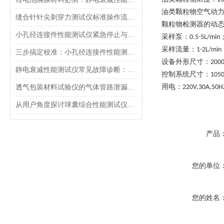
油类颗粒物空气动
缝合针针尖刺穿力测试仪标准操作流程（SOP）及实验员培训要点
颗粒物检测器的动
小孔径连接件性能测试仪紧急停止与异常状态下的安全复位操作
采样泵：
0.5-5L/min
采样流量：
1-2L/min
三步搞定校准：小孔径连接件性能测试仪的每日开机自检流程详解
设备外形尺寸
：
200
静电衰减性能测试仪常见故障诊断：充电不稳定与电位漂移排查
控制系统尺寸：
105
用电：
透气包装材料试验仪的气体管路泄漏防护与废气排放系统详解
220V,30A,50H
从用户角度探讨球囊综合性能测试仪的故障问题
产品
您的单位
您的姓名