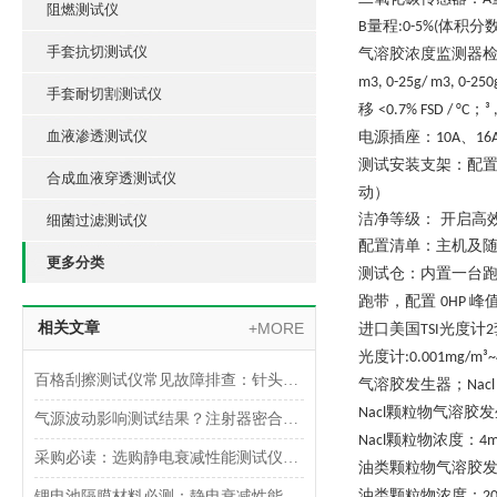
阻燃测试仪
量程
体积分
B
:0-5%(
手套抗切测试仪
气溶胶浓度监测器
m3, 0-25g/ m3, 0-25
手套耐切割测试仪
移
；
<0.7% FSD / °C
³ 
血液渗透测试仪
电源插座：
、
10A
16
测试安装支架：配
合成血液穿透测试仪
动）
洁净等级：
开启高
细菌过滤测试仪
配置清单：主机及
更多分类
测试仓：内置一台
跑带，配置
峰
0HP
相关文章
+MORE
进口美国
光度计
TSI
2
光度计
:0.001mg/m³
百格刮擦测试仪常见故障排查：针头磨损与运动轨迹偏移
气溶胶发生器；
Nacl
颗粒物气溶胶发
N
acl
气源波动影响测试结果？注射器密合性正压测试仪的稳压设计分析
颗粒物浓度：
N
acl
4
m
采购必读：选购静电衰减性能测试仪的5个核心参数与避坑指南
油类颗粒物气溶胶
油类颗粒物浓度：
锂电池隔膜材料必测：静电衰减性能测试仪的操作难点突破
2