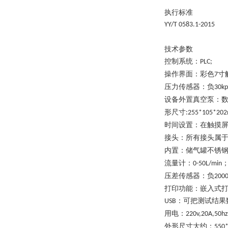
执行标准
YY/T 0583.1-2015
技术参数
控制系统：
PLC;
操作界面：彩色
寸
7
压力传感器：负
30kp
设备外置真空泵：
形尺寸
:255*105*20
时间设置：在触摸
接头：所有接头属
内置：储气罐不锈
流量计：
0-50L/min
压差传感器：负
200
打印功能：嵌入式
：可把测试结果
USB
用电：
220v,20A,50hz
外形尺寸大约：
550