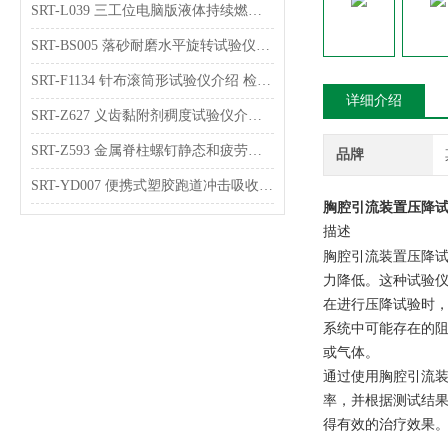
SRT-L039 三工位电脑版液体持续燃烧试验仪的原理介绍 符合检测标准
SRT-BS005 落砂耐磨水平旋转试验仪介绍 检测稳定
SRT-F1134 针布滚筒形试验仪介绍 检测数据稳定
详细介绍
SRT-Z627 义齿黏附剂稠度试验仪介绍 符合检测标准
SRT-Z593 金属脊柱螺钉静态和疲劳弯曲强度试验仪介绍 参数稳定
品牌
SRT-YD007 便携式塑胶跑道冲击吸收及垂直变形试验仪介绍 操作简单
胸腔引流装置压降试
描述
胸腔引流装置压降
力降低。这种试验
在进行压降试验时
系统中可能存在的
或气体。
通过使用胸腔引流
率，并根据测试结
得有效的治疗效果