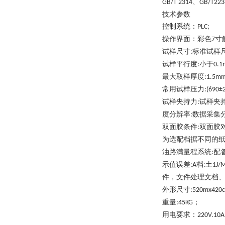
、
GB/T 2314
GB/T223
技术参数
控制系统：
PLC;
操作界面：彩色
寸
7
试样尺寸
标准试样
:
试样平行度
小于
:
0.
最大取样厚度
:1.5m
常用试样压力
:(690±
试样夹持力
试样夹
:
度分辨率
数据采集
:
双面胶条件
双面胶
:
为选配档据不同的
油路满量程系统
配
:
示值误差
档
土
:A
:
1J/
件，文件处理文档
外形尺寸
:5
2
0mx4
2
0
重量
；
:45KG
用电要求：
220V.10A