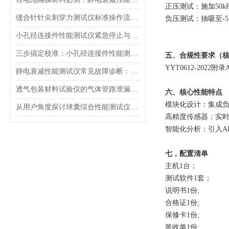
正压测试：施加50k
缝合针针尖刺穿力测试仪标准操作流程（SOP）及实验员培训要点
负压测试：抽吸至-5k
小孔径连接件性能测试仪紧急停止与异常状态下的安全复位操作
三步搞定校准：小孔径连接件性能测试仪的每日开机自检流程详解
五、合规性要求（
YYT0612-2022附录A
静电衰减性能测试仪常见故障诊断：充电不稳定与电位漂移排查
透气包装材料试验仪的气体管路泄漏防护与废气排放系统详解
六、核心性能特点
模块化设计‌：集成
从用户角度探讨球囊综合性能测试仪的故障问题
‌高精度传感器‌：
‌智能化分析‌：引入A
七，配置清单
主机1台；
测试软件1套；
说明书1份;
合格证1份;
保修卡1份;
签收单1份;