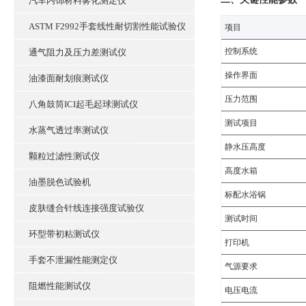
汽车内饰材料雾化测定仪
ASTM F2992手套线性耐切割性能试验仪
‌项目‌
控制系统‌
通气阻力及压力差测试仪
操作界面‌
油漆面耐划痕测试仪
压力范围
八角鼓筒ICI起毛起球测试仪
测试项目
水蒸气透过率测试仪
静水压高度
颗粒过滤性测试仪
高度水箱
油墨脱色试验机
标配水浴锅
皮肤缝合针线连接强度试验仪
测试时间
环型带初粘测试仪
打印机
手套不泄漏性能测定仪
气源要求
阻燃性能测试仪
电压电流