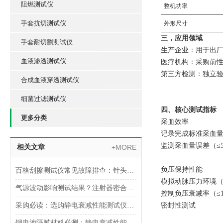
阻燃测试仪
整机功率
手套抗切测试仪
外形尺寸
三，应用领域
手套耐切割测试仪
‌生产企业‌：用于出
血液渗透测试仪
‌医疗机构‌：采购前
‌第三方检测‌：独立验
合成血液穿透测试仪
细菌过滤测试仪
四、核心测试指标
更多分类
‌采血效率‌
记录完成标准采血量
监测采血量误差（≤
相关文章
+MORE
‌负压保持性能‌
百格刮擦测试仪常见故障排查：针头磨损与运动轨迹偏移
模拟动脉压力环境（8
气源波动影响测试结果？注射器密合性正压测试仪的稳压设计分析
控制负压衰减率（≤1
采购必读：选购静电衰减性能测试仪的5个核心参数与避坑指南
‌密封性测试‌
锂电池隔膜材料必测：静电衰减性能测试仪的操作难点突破