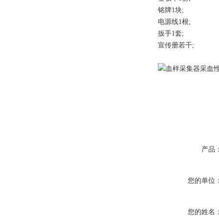
铭牌1块;
电源线1根;
扳手1套;
宣传册若干;
产品
您的单位
您的姓名