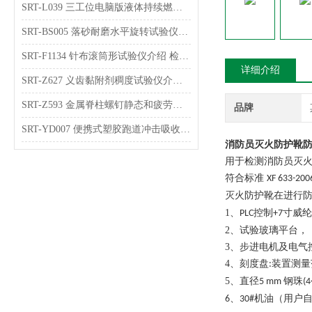
SRT-L039 三工位电脑版液体持续燃烧试验仪的原理介绍 符合检测标准
SRT-BS005 落砂耐磨水平旋转试验仪介绍 检测稳定
SRT-F1134 针布滚筒形试验仪介绍 检测数据稳定
详细介绍
SRT-Z627 义齿黏附剂稠度试验仪介绍 符合检测标准
SRT-Z593 金属脊柱螺钉静态和疲劳弯曲强度试验仪介绍 参数稳定
品牌
SRT-YD007 便携式塑胶跑道冲击吸收及垂直变形试验仪介绍 操作简单
消防员灭火防护靴防
用于检测消防员灭
符合标准
XF 633-20
灭火防护靴在进行
1、
控制
寸威纶
PLC
+
7
2、
试验玻璃平台，
3、
步进电机及电气
4、
刻度盘
装置测量
:
5、
直径
钢珠
5 mm
(4
、
机油（用户
6
30#