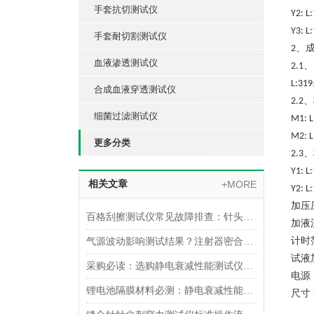
手套抗切测试仪
Y2: L
Y3: L
手套耐切割测试仪
、
2
血液渗透测试仪
、
2.1
L:319
合成血液穿透测试仪
、
2.2
细菌过滤测试仪
M1: L
M2: L
更多分类
、
2.3
Y1: L
相关文章
+MORE
Y2: L
加压
百格刮擦测试仪常见故障排查：针头磨损与运动轨迹偏移
加液
计时
气源波动影响测试结果？注射器密合性正压测试仪的稳压设计分析
试液
采购必读：选购静电衰减性能测试仪的5个核心参数与避坑指南
电源
锂电池隔膜材料必测：静电衰减性能测试仪的操作难点突破
尺寸