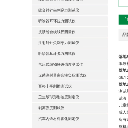
缝合针针尖刺穿力测试仪
听诊器耳环拉力测试仪
皮肤缝合线线径测量仪
品
注射针针尖刺穿力测试仪
听诊器耳环弹力测试仪
落地
纸尿
气压式织物胀破强度测试仪
落地
无菌注射器密合性负压测试仪
GB/T
落地
百格十字刮擦测试仪
测试
卫生纸球形耐破度测定仪
试液
儿童
剥离强度测试仪
成人
汽车内饰材料雾化测定仪
所有
整机