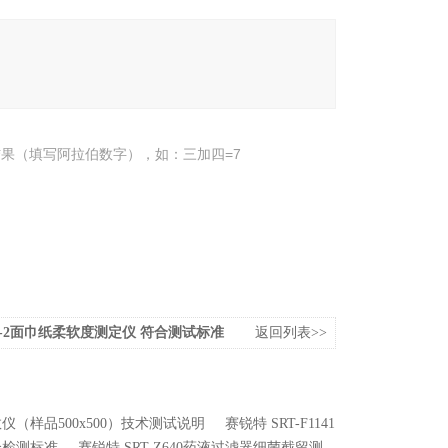
果（填写阿拉伯数字），如：三加四=7
571-2面巾纸柔软度测定仪 符合测试标准
返回列表>>
系数仪（样品500x500）技术测试说明
赛锐特 SRT-F1141
符合检测标准
赛锐特 SRT-Z640药液过滤器细菌截留测