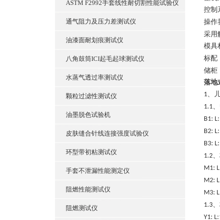
ASTM F2992手套线性耐切割性能试验仪
控制
通气阻力及压力差测试仪
操作
采用
油漆面耐划痕测试仪
模具
标配
八角鼓筒ICI起毛起球测试仪
储柜
水蒸气透过率测试仪
落地
、
1
颗粒过滤性测试仪
、
1.1
油墨脱色试验机
B1: L
B2: L
皮肤缝合针线连接强度试验仪
B3: L
环型带初粘测试仪
、
1.2
M1: L
手套不泄漏性能测定仪
M2: L
阻燃性能测试仪
M3: L
、
1.3
阻燃测试仪
Y1: L