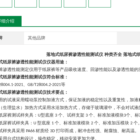
详细介绍
牌
其他品牌
落地式纸尿裤渗透性能测试仪 种类齐全
落地式纸
式纸尿裤渗透性能测试仪
仪器用途：
裤渗透性能测定仪用于纸尿裤等产品吸收速度、回渗性能以及渗透性能的
式纸尿裤渗透性能测试仪
符合标准：
、
等
28004.1-2021
GB/T28004.2-2021
式纸尿裤渗透性能测试仪
技术要点：
用的试液采用蠕动泵控制加液方式，保证加液的稳定性以及重复性，加液
（生理盐水）加热方式采用水浴加热方式，存储于玻璃灌中，不会对试液
纸尿裤测试样夹具：
型底座
个、试样支架
个、标准加液模块
个、标
U
3
3
3
纸尿裤试样夹具：
型底座
个、标准加液模块
个、标准加压模块
个
U
1
2
2
试样夹具采用
材质经
打印而成，耐冲击性强、耐腐蚀、耐高温。
PA66
3D
采用台式结构设计，操作稳定，移动安装更加方便。