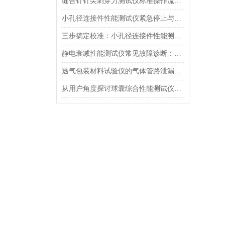
缝合针针尖刺穿力测试仪标准操作流程（SOP）及实验员培训要点
小孔径连接件性能测试仪紧急停止与异常状态下的安全复位操作
三步搞定校准：小孔径连接件性能测试仪的每日开机自检流程详解
静电衰减性能测试仪常见故障诊断：充电不稳定与电位漂移排查
透气包装材料试验仪的气体管路泄漏防护与废气排放系统详解
从用户角度探讨球囊综合性能测试仪的故障问题