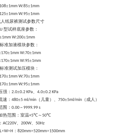
±
±
:108
1mm W:85
1mm
±
±
:125
1mm W:95
1mm
成人纸尿裤测试参数尺寸
型试样底座参数：
U
±
±
1mm W:200
1mm
标准加液模块参数：
±
±
:170
1mm W:70
1mm
±
±
:170
1mm W:95
1mm
标准测试加压模块：
±
±
:170
1mm W:70
1mm
±
±
:170
1mm W:95
1mm
压强：
±
、
±
2.0
0.2 KPa
4.0
0.2 KPa
流速：
±
（儿童）、
±
（成人）
480
5 ml/min
750
5ml/min
范围：
0.00
~
9999.99 s
加热范围：室温
℃～
℃
+5
50
：
、
、
AC220V
200W
50Hz
×
×
：
×
×
L
W
H
820mm
520mm
1500mm