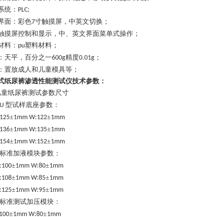
系统：
PLC;
界面：彩色
寸触摸屏，中英文切换；
7
触摸屏控制和显示，中、英文界面菜单式操作；
材料：
塑料材料；
pu
：天平，
百分之一
精度
；
600g
0.01g
：置放成人和儿童模具等；
式纸尿裤渗透性能测试仪
技术参数：
儿童纸尿裤测试参数尺寸
型试样底座参数：
U
±
±
:125
1mm W:122
1mm
±
±
:136
1mm W:135
1mm
±
±
:154
1mm W:152
1mm
标准加液模块参数：
±
±
:100
1mm W:80
1mm
±
±
:108
1mm W:85
1mm
±
±
:125
1mm W:95
1mm
标准测试加压模块：
±
±
:100
1mm W:80
1mm