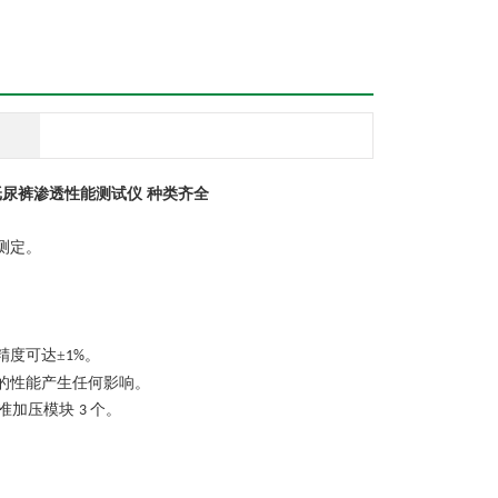
尿裤渗透性能测试仪 种类齐全
测定。
精度可达±
。
1%
的性能产生任何影响。
准加压模块
个。
3
。