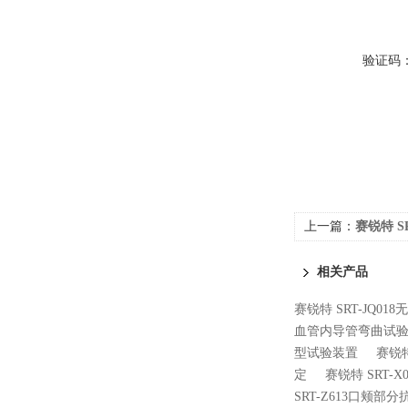
验证码
上一篇：
赛锐特 S
技术稳定
相关产品
赛锐特 SRT-JQ0
血管内导管弯曲试验
型试验装置
赛锐特
定
赛锐特 SRT
SRT-Z613口颊