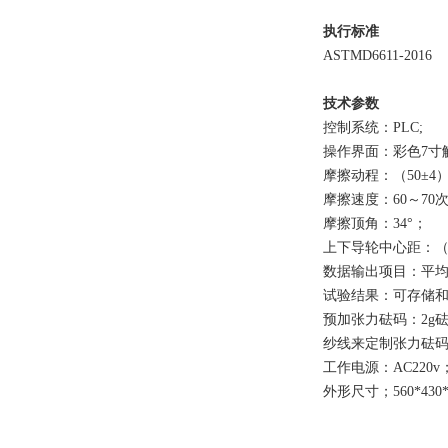
执行标准
ASTMD6611-2016
技术参数
控制系统：PLC;
操作界面：彩色7寸
摩擦动程：（50±4
摩擦速度：60～70
摩擦顶角：34°；
上下导轮中心距：（2
数据输出项目：平
试验结果：可存储
预加张力砝码：2g砝码2
纱线来定制张力砝
工作电源：AC220v；
外形尺寸；560*430*