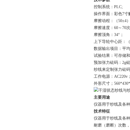
控制系统：PLC;
操作界面：彩色7寸
摩擦动程：（50±4
摩擦速度：60～70
摩擦顶角：34°；
上下导轮中心距：（2
数据输出项目：平
试验结果：可存储
预加张力砝码：2g砝码2
纱线来定制张力砝
工作电源：AC220v；
外形尺寸；560*430*
主要用途
仪器用于纱线及各
技术特征
仪器用于纱线及各
耐磨（磨断）次数，耐