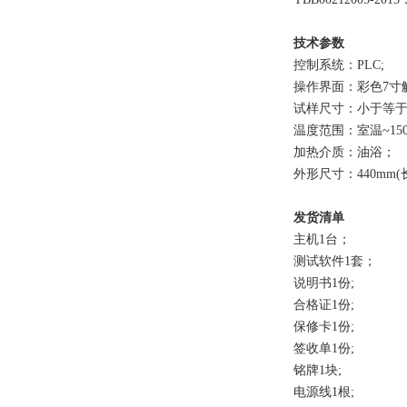
技术参数
控制系统：PLC;
操作界面：彩色7寸
试样尺寸：小于等于14
温度范围：室温~150
加热介质：油浴；
外形尺寸：440mm(长)
发货清单
主机1台；
测试软件1套；
说明书1份;
合格证1份;
保修卡1份;
签收单1份;
铭牌1块;
电源线1根;