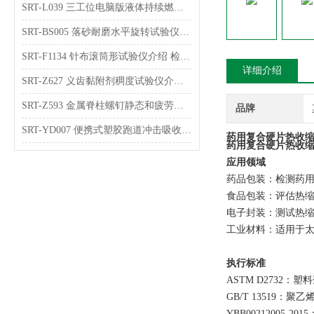
SRT-L039 三工位电脑版液体持续燃烧试验仪的原理介绍 符合检测标准
SRT-BS005 落砂耐磨水平旋转试验仪介绍 检测稳定
SRT-F1134 针布滚筒形试验仪介绍 检测数据稳定
详细介绍
SRT-Z627 义齿黏附剂稠度试验仪介绍 符合检测标准
SRT-Z593 金属脊柱螺钉静态和疲劳弯曲强度试验仪介绍 参数稳定
品牌
SRT-YD007 便携式塑胶跑道冲击吸收及垂直变形试验仪介绍 操作简单
药用复合硬片热收缩
药用复合硬片热收缩
应用领域
药品包装：检测药用
食品包装：评估热
电子封装：测试热
工业材料：适用于
执行标准
ASTM D2732
GB/T 13519：
YBB0021200