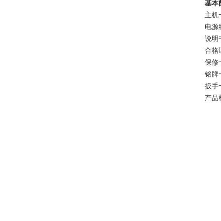
基本
主机
电源
说明
合格
保修
铭牌
扳手
产品