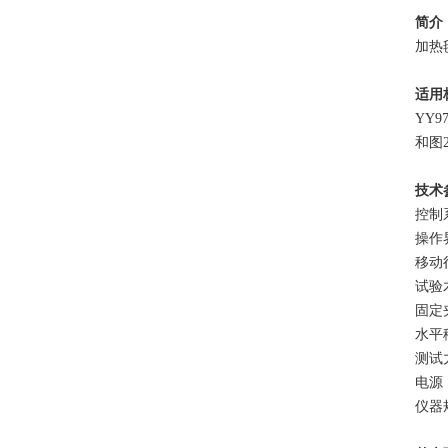
简介
加热
适用
YY
和图2
技术
控制
操作
移动行
试验木
固定
水平
测试力
电源：
仪器规