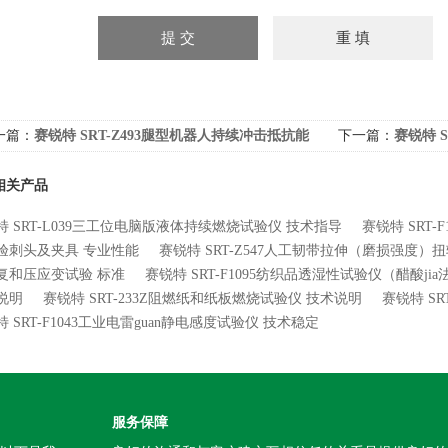
一篇：
赛锐特 SRT-Z493腿型机器人持续冲击抵抗能
下一篇：
赛锐特 
测试仪指导操作
相关产品
特 SRT-L039三工位电脑版液体持续燃烧试验仪 技术指导
赛锐特 SRT
验刺头及夹具 专业性能
赛锐特 SRT-Z547人工韧带拉伸（磨损强度）
复和压应变试验 标准
赛锐特 SRT-F1095纺织品透湿性试验仪（醋酸ji
说明
赛锐特 SRT-233Z阻燃纸和纸板燃烧试验仪 技术说明
赛锐特 S
 SRT-F1043工业电雷guan静电感度试验仪 技术稳定
服务保障