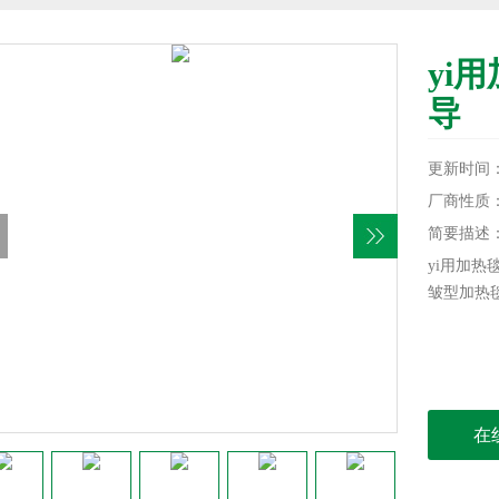
yi
导
更新时间：20
厂商性质
简要描述
yi用加
皱型加热
在