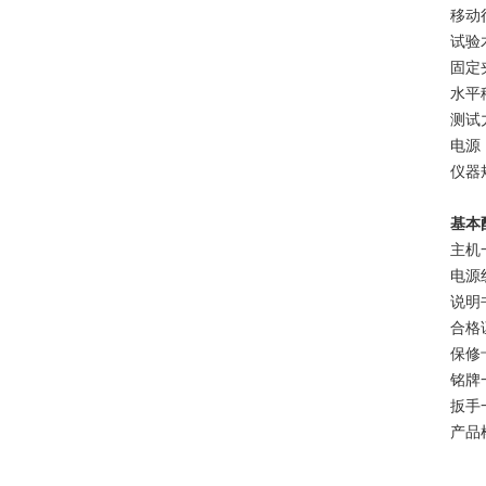
移动行
试验木
固定
水平
测试力
电源：
仪器规
基本
主机
电源
说明
合格
保修
铭牌
扳手
产品