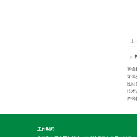
上
力
赛锐
穿试
性回
技术
赛锐特
工作时间