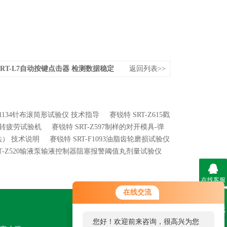
SRT-L7自动按键点击器 检测数据稳定
返回列表>>
-F1134针布滚筒形试验仪 技术指导
赛锐特 SRT-Z615戳
扭转疲劳试验机
赛锐特 SRT-Z597制样的对开模具-弹
a法） 技术说明
赛锐特 SRT-F1093油脂齿轮磨损试验仪
RT-Z520输液泵输液控制器阻塞报警阈值丸剂量试验仪
在线客服
在线交流
联系方式
关注我们
您好！欢迎前来咨询，很高兴为您