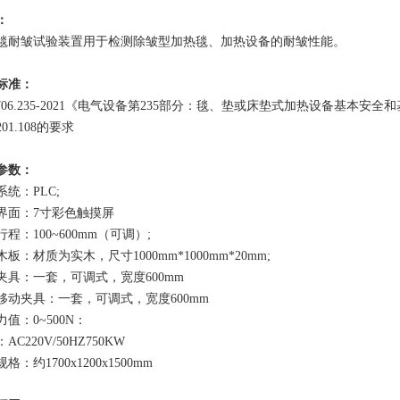
：
毯耐皱试验装置用于检测除皱型加热毯、加热设备的耐皱性能。
标准：
9706.235-2021《电气设备第235部分：毯、垫或床垫式加热设备基本安全和
01.108的要求
参数：
系统：PLC;
界面：7寸彩色触摸屏
程：100~600mm（可调）;
板：材质为实木，尺寸1000mm*1000mm*20mm;
夹具：一套，可调式，宽度600mm
移动夹具：一套，可调式，宽度600mm
值：0~500N：
AC220V/50HZ750KW
格：约1700x1200x1500mm