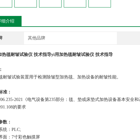
详细介绍
牌
其他品牌
用加热毯耐皱试验仪 技术指导
yi用加热毯耐皱试验仪 技术指导
：
毯耐皱试验装置用于检测除皱型加热毯、加热设备的耐皱性能。
标准：
9706.235-2021《电气设备第235部分：毯、垫或床垫式加热设备基本安全和
01.108的要求
参数：
系统：PLC;
界面：7寸彩色触摸屏