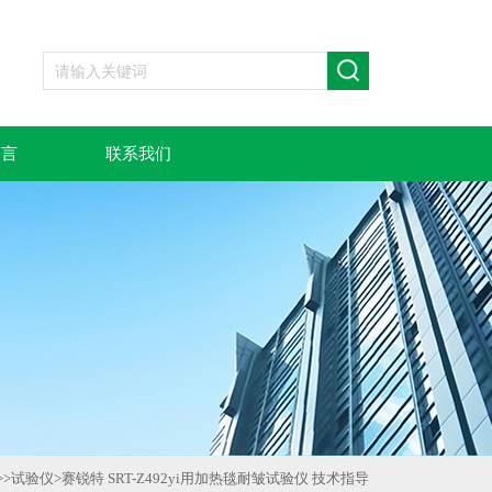
留言
联系我们
>>
试验仪
>
赛锐特 SRT-Z492yi用加热毯耐皱试验仪 技术指导