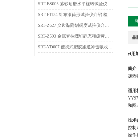
SRT-BS005 落砂耐磨水平旋转试验仪介绍 检测稳定
SRT-F1134 针布滚筒形试验仪介绍 检测数据稳定
SRT-Z627 义齿黏附剂稠度试验仪介绍 符合检测标准
SRT-Z593 金属脊柱螺钉静态和疲劳弯曲强度试验仪介绍 参数稳定
品
SRT-YD007 便携式塑胶跑道冲击吸收及垂直变形试验仪介绍 操作简单
yi
简介
加热
适用
YY
和图2
技术
控制
操作