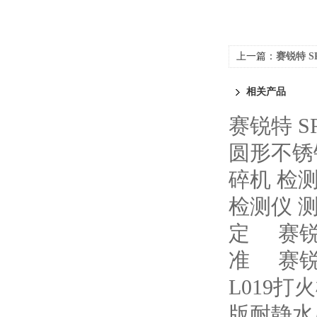
上一篇：
赛锐特 S
架弯曲打折测试仪
相关产品
赛锐特 S
圆形不锈
碎机 检
检测仪 
定
赛锐
准
赛锐
L019打
版耐静水