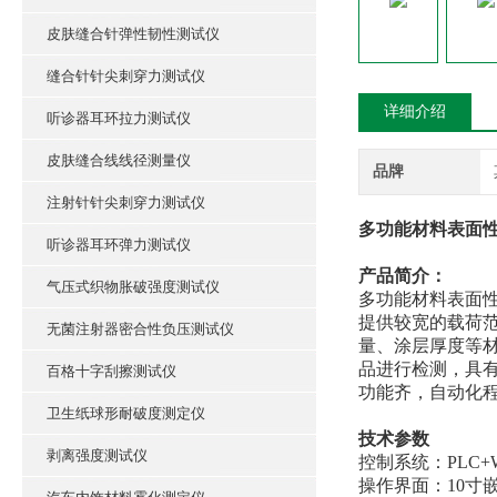
皮肤缝合针弹性韧性测试仪
缝合针针尖刺穿力测试仪
详细介绍
听诊器耳环拉力测试仪
皮肤缝合线线径测量仪
品牌
注射针针尖刺穿力测试仪
多功能材料表面性
听诊器耳环弹力测试仪
产品简介：
气压式织物胀破强度测试仪
多功能材料表面
提供较宽的载荷范
无菌注射器密合性负压测试仪
量、涂层厚度等
品进行检测，具
百格十字刮擦测试仪
功能齐，自动化
卫生纸球形耐破度测定仪
技术参数
剥离强度测试仪
控制系统：PLC+W
操作界面：10寸