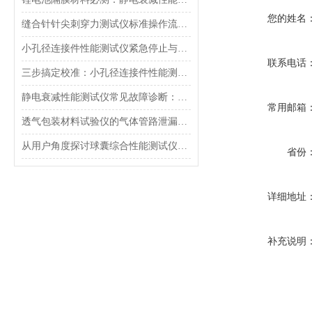
您的姓名
缝合针针尖刺穿力测试仪标准操作流程（SOP）及实验员培训要点
小孔径连接件性能测试仪紧急停止与异常状态下的安全复位操作
联系电话
三步搞定校准：小孔径连接件性能测试仪的每日开机自检流程详解
静电衰减性能测试仪常见故障诊断：充电不稳定与电位漂移排查
常用邮箱
透气包装材料试验仪的气体管路泄漏防护与废气排放系统详解
从用户角度探讨球囊综合性能测试仪的故障问题
省份
详细地址
补充说明