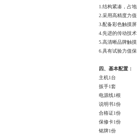
1.结构紧凑，占
2.采用高精度力
3.配备彩色触摸
4.先进的传动技
5.高清晰品牌触
6.具有试验力值
四、基本配置：
主机1台
扳手1套
电源线1根
说明书1份
合格证1份
保修卡1份
铭牌1份