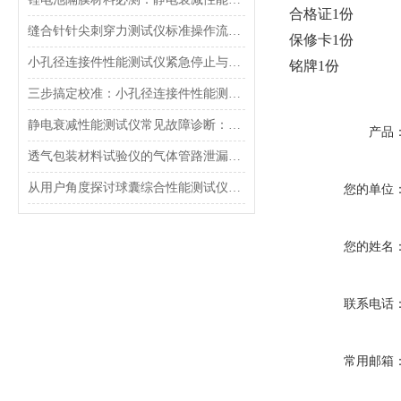
合格证1份
缝合针针尖刺穿力测试仪标准操作流程（SOP）及实验员培训要点
保修卡1份
小孔径连接件性能测试仪紧急停止与异常状态下的安全复位操作
铭牌1份
三步搞定校准：小孔径连接件性能测试仪的每日开机自检流程详解
静电衰减性能测试仪常见故障诊断：充电不稳定与电位漂移排查
产品
透气包装材料试验仪的气体管路泄漏防护与废气排放系统详解
从用户角度探讨球囊综合性能测试仪的故障问题
您的单位
您的姓名
联系电话
常用邮箱