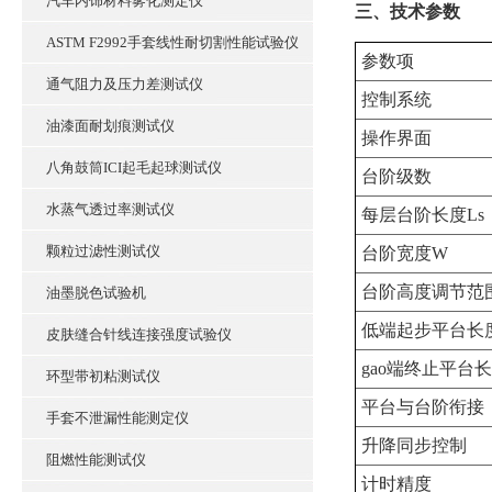
汽车内饰材料雾化测定仪
三、技术参数
ASTM F2992手套线性耐切割性能试验仪
‌参数项‌
通气阻力及压力差测试仪
控制系统
油漆面耐划痕测试仪
操作界面
八角鼓筒ICI起毛起球测试仪
台阶级数
水蒸气透过率测试仪
每层台阶长度Ls
颗粒过滤性测试仪
台阶宽度W
台阶高度调节范
油墨脱色试验机
低端起步平台长度
皮肤缝合针线连接强度试验仪
gao端终止平台长度
环型带初粘测试仪
平台与台阶衔接
手套不泄漏性能测定仪
升降同步控制
阻燃性能测试仪
计时精度