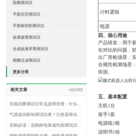
阻燃测试仪
计时逻辑
手套抗切测试仪
手套耐切割测试仪
电源
四、核心用途
血液渗透测试仪
产品研发：用于
合成血液穿透测试仪
化对比的问题，
出厂质检场景：
细菌过滤测试仪
合规性检测场景
依据。
更多分类
相关文章
+MORE
五、基本配置
百格刮擦测试仪常见故障排查：针头磨损与运动轨迹偏移
主机1台
扳手1套
气源波动影响测试结果？注射器密合性正压测试仪的稳压设计分析
电源线1根
采购必读：选购静电衰减性能测试仪的5个核心参数与避坑指南
说明书1份
锂电池隔膜材料必测：静电衰减性能测试仪的操作难点突破