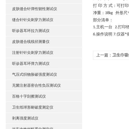
打
印
方
式：可打印
皮肤缝合针弹性韧性测试仪
净重：
外形尺
38kg
缝合针针尖刺穿力测试仪
部分清单：
主机一台
打印
1.
2.
听诊器耳环拉力测试仪
操作说明
仪器*
6.
7.
皮肤缝合线线径测量仪
注射针针尖刺穿力测试仪
上一篇：
卫生巾吸
听诊器耳环弹力测试仪
气压式织物胀破强度测试仪
无菌注射器密合性负压测试仪
百格十字刮擦测试仪
卫生纸球形耐破度测定仪
剥离强度测试仪