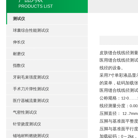
PRODUCTS LIST
测试仪
球囊综合性能测试仪
伸长仪
皮肤缝合线线径测
耐磨仪
医用缝合线线径测
指数仪
线径的设备。
采用
寸单彩液晶显
7
牙刷毛束强度测试仪
的菜单，砝码加载
手术刀片弹性测试仪
医用缝合线线径测试
公称规格：
……
12-0
医疗器械流量测试仪
线径测量分度：
0.0
气密性测试仪
压脚直径：
12 .7mm
压脚与基准面平整
针管挠度测试仪
压脚与基准面平行
铺地材料燃烧测试仪
加载砝码：
～
，
0
2kg