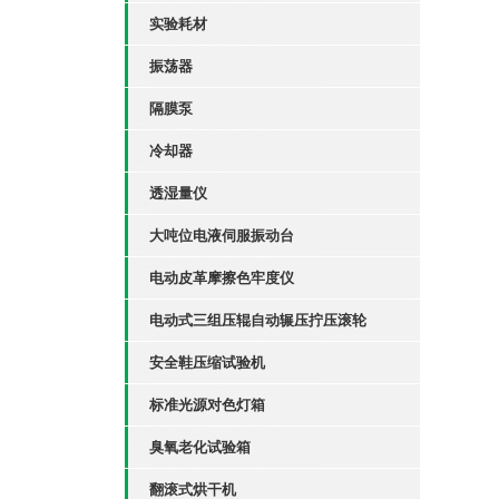
实验耗材
振荡器
隔膜泵
冷却器
透湿量仪
大吨位电液伺服振动台
电动皮革摩擦色牢度仪
电动式三组压辊自动辗压拧压滚轮
安全鞋压缩试验机
标准光源对色灯箱
臭氧老化试验箱
翻滚式烘干机