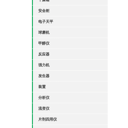
安全柜
电子天平
球磨机
甲醇仪
反应器
强力机
发生器
装置
分析仪
流变仪
片剂四用仪