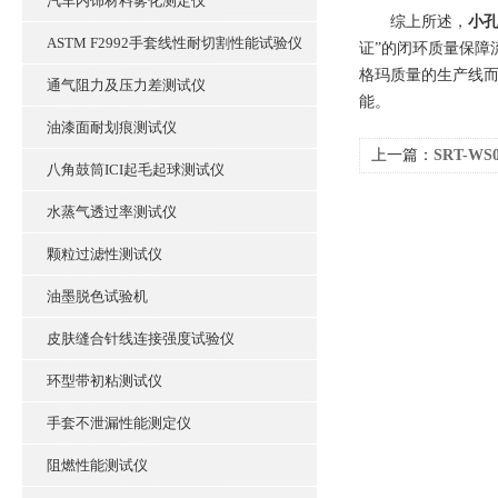
汽车内饰材料雾化测定仪
综上所述，
小
ASTM F2992手套线性耐切割性能试验仪
证”的闭环质量保障
格玛质量的生产线而
通气阻力及压力差测试仪
能。
油漆面耐划痕测试仪
上一篇：
SRT-W
八角鼓筒ICI起毛起球测试仪
业指导
水蒸气透过率测试仪
颗粒过滤性测试仪
油墨脱色试验机
皮肤缝合针线连接强度试验仪
环型带初粘测试仪
手套不泄漏性能测定仪
阻燃性能测试仪