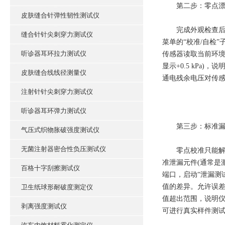
第二步：零点漂移
皮肤缝合针弹性韧性测试仪
完成外观检查后，
缝合针针尖刺穿力测试仪
菜单的“校准/自检
听诊器耳环拉力测试仪
传感器读取当前环境
显示+0.5 kP
皮肤缝合线线径测量仪
通电残余电压对传感
注射针针尖刺穿力测试仪
听诊器耳环弹力测试仪
第三步：标准漏孔
气压式织物胀破强度测试仪
无菌注射器密合性负压测试仪
零点校准只能解决
准泄漏元件(通常是激
百格十字刮擦测试仪
端口，启动“泄漏测
值的差异。允许误差范围通
卫生纸球形耐破度测定仪
值超出范围，说明仪
剥离强度测试仪
可进行真实样件测