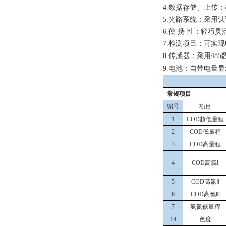
4.
数据
存储、
上传：
5.
光路系统：采用认
6.
便
携
性：轻巧灵
7
.检测项目：可实
8.
传感器：采用4
85
9.
电池：自带电量显
常规项目
编号
项目
1
COD超低量程
2
COD低量程
3
COD高量程
4
COD高氯Ⅰ
5
COD高氯Ⅱ
6
COD高氯Ⅲ
7
氨氮低量程
14
色度