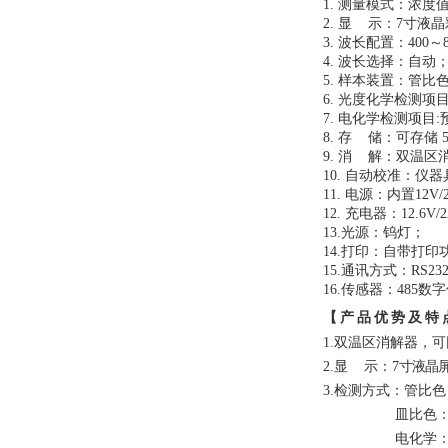
1.
测量模式：浓度值、
2.
显 示：
7
寸液晶
3.
波长配置：400～80
4.
波长选择：自动
5.
样本装置：管比
6.
光度化学检测项目
7.
电化学检测项目:
8.
存 储：可存储 
9.
消 解：双温区消
10.
自动校准：仪器
11.
电源：内置1
2V
12.
充电器：12.6V
1
3.光源：钨灯；
1
4.打印：自带打印
1
5
.
通讯方式：
RS23
1
6
.
传感器：4
85
数字
【产品优势及特
1.双温区消解器，
2.
显
示：7
寸液晶
3.检测
方式：管比色
皿比色
电化学