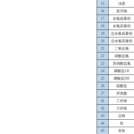
15
浊度
16
悬浮物
17
余氯低量程
18
余氯高量程
19
总余氯低量程
20
总余氯高量程
21
二氧化氯
22
硝酸盐氮
23
亚硝酸盐氮
24
磷酸盐LR
25
磷酸盐HR
26
硫酸盐
27
挥发酚
41
三价铬
42
六价铬
43
总铬
44
铁
45
亚铁