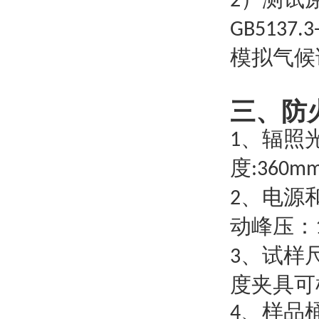
2
GB5137.3
模拟气候
三、
防
、辐照
1
度
:360mm
、电源
2
动峰压：
、试样
3
度夹具可
、样品
4