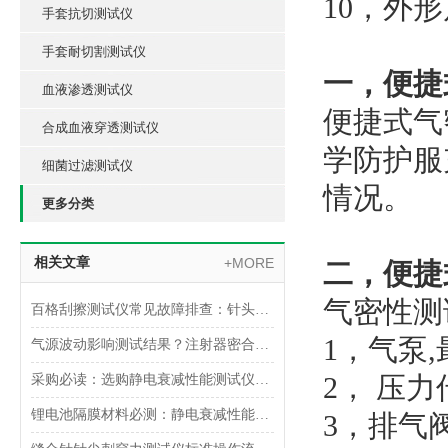
10，外形尺
手套抗切测试仪
手套耐切割测试仪
一，便捷
血液渗透测试仪
便捷式气
合成血液穿透测试仪
学防护服
细菌过滤测试仪
情况。
更多分类
相关文章
+MORE
二，便捷
气密性测
百格刮擦测试仪常见故障排查：针头磨损与运动轨迹偏移
1，气泵,
气源波动影响测试结果？注射器密合性正压测试仪的稳压设计分析
2， 压力
采购必读：选购静电衰减性能测试仪的5个核心参数与避坑指南
锂电池隔膜材料必测：静电衰减性能测试仪的操作难点突破
3，排气