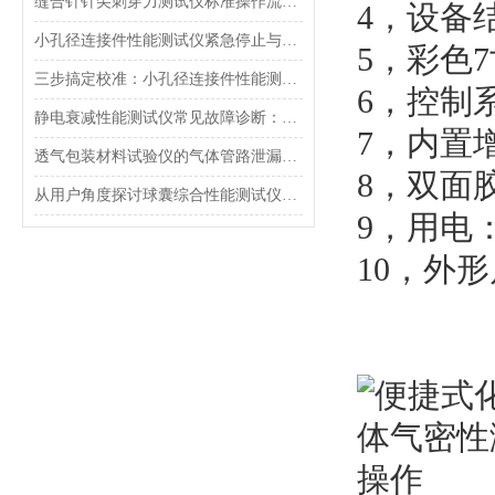
缝合针针尖刺穿力测试仪标准操作流程（SOP）及实验员培训要点
4，设备
小孔径连接件性能测试仪紧急停止与异常状态下的安全复位操作
5，彩色
三步搞定校准：小孔径连接件性能测试仪的每日开机自检流程详解
6，控制
静电衰减性能测试仪常见故障诊断：充电不稳定与电位漂移排查
7，内置增
透气包装材料试验仪的气体管路泄漏防护与废气排放系统详解
8，双面胶
从用户角度探讨球囊综合性能测试仪的故障问题
9，用电：2
10，外形尺