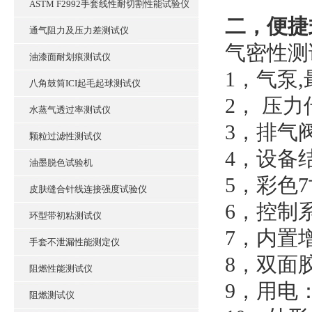
ASTM F2992手套线性耐切割性能试验仪
二，便捷
通气阻力及压力差测试仪
气密性测
油漆面耐划痕测试仪
1，气泵,
八角鼓筒ICI起毛起球测试仪
2， 压力
水蒸气透过率测试仪
3，排气
颗粒过滤性测试仪
4，设备
油墨脱色试验机
5，彩色
皮肤缝合针线连接强度试验仪
6，控制
环型带初粘测试仪
7，内置增
手套不泄漏性能测定仪
8，双面胶
阻燃性能测试仪
9，用电：2
阻燃测试仪