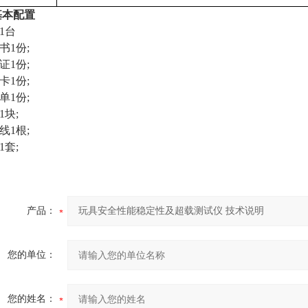
基本配置
1台
书1份;
证1份;
卡1份;
单1份;
1块;
线1根;
1套;
产品：
您的单位：
您的姓名：