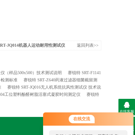
SRT-JQ014机器人运动耐用性测试仪
返回列表>>
系数仪（样品500x500）技术测试说明
赛锐特 SRT-F1141
符合检测标准
赛锐特 SRT-Z640药液过滤器细菌截留测
准
赛锐特 SRT-JQ016无人机系统抗风性测试仪 技术说
F11404工位塑料酚醛树脂活塞式凝胶时间测定仪
赛锐特
在线客服
在线交流
联系方式
关注我们