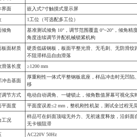
界面‌
嵌入式7寸触摸式显示屏‌
位
1工位（可选配多工位）
面倾角
基准测试倾角 10°，调节范围覆盖 0°~20°，倾角精度 
角度连续调节并配机械锁紧机构
面板面材质
硬质低碳钢板，板面平整光滑、无毛刺、无防滑纹
不阻滞样品自由滑落
效滑落长度
≥1200 mm
厚重刚性一体式平整钢板底座，样品冲击时无凹陷
部冲击基面
移
度调节方式
电动自动调角、一键锁止，倾角数值屏幕可视化实
面平面度
平面度误差≤2 mm，整机刚性机架，测试全过程无
样品可在斜面顶端无外力、无初速度释放，沿斜面
验工况
无卡顿阻滞
压
AC220V 50Hz