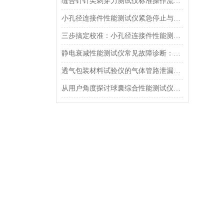
缝合针针尖刺穿力测试仪标准操作流程（SOP）及实验员培训要点
小孔径连接件性能测试仪紧急停止与异常状态下的安全复位操作
三步搞定校准：小孔径连接件性能测试仪的每日开机自检流程详解
静电衰减性能测试仪常见故障诊断：充电不稳定与电位漂移排查
透气包装材料试验仪的气体管路泄漏防护与废气排放系统详解
从用户角度探讨球囊综合性能测试仪的故障问题