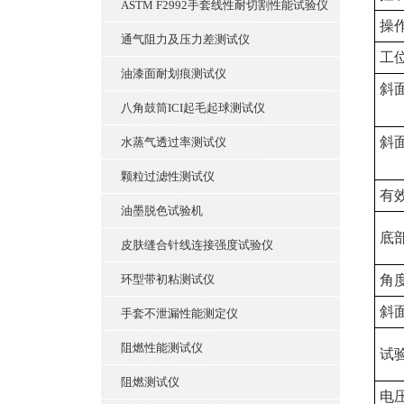
ASTM F2992手套线性耐切割性能试验仪
操作
通气阻力及压力差测试仪
工
油漆面耐划痕测试仪
斜
八角鼓筒ICI起毛起球测试仪
斜
水蒸气透过率测试仪
颗粒过滤性测试仪
有
油墨脱色试验机
底
皮肤缝合针线连接强度试验仪
环型带初粘测试仪
角
斜
手套不泄漏性能测定仪
阻燃性能测试仪
试
阻燃测试仪
电