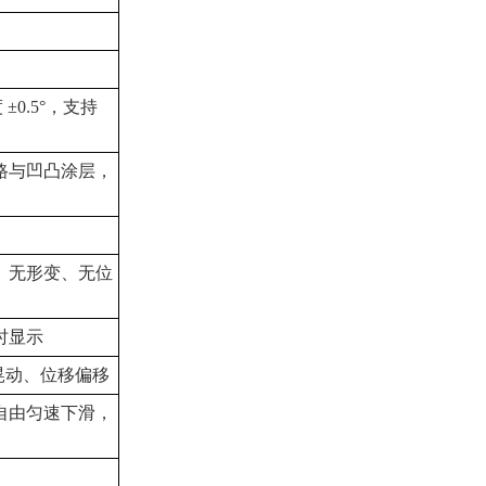
±0.5°，支持
路与凹凸涂层，
、无形变、无位
时显示
晃动、位移偏移
自由匀速下滑，