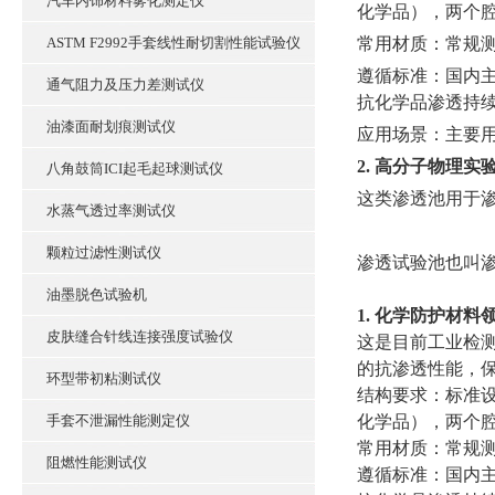
汽车内饰材料雾化测定仪
化学品），两个
ASTM F2992手套线性耐切割性能试验仪
‌常用材质‌：常
‌遵循标准‌：国内主要
通气阻力及压力差测试仪
抗化学品渗透持续接触试
油漆面耐划痕测试仪
‌应用场景‌：主
2. 高分子物理实
八角鼓筒ICI起毛起球测试仪
这类渗透池用于
水蒸气透过率测试仪
颗粒过滤性测试仪
渗透试验池‌也
油墨脱色试验机
1. 化学防护材料
皮肤缝合针线连接强度试验仪
这是目前工业检测
的抗渗透性能，
环型带初粘测试仪
‌结构要求‌：标
手套不泄漏性能测定仪
化学品），两个
‌常用材质‌：常
阻燃性能测试仪
‌遵循标准‌：国内主要