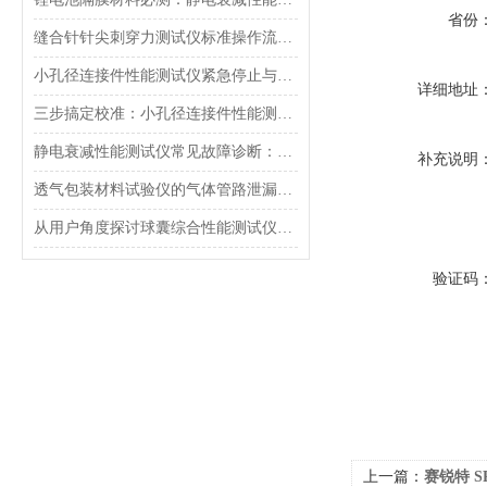
省份
缝合针针尖刺穿力测试仪标准操作流程（SOP）及实验员培训要点
小孔径连接件性能测试仪紧急停止与异常状态下的安全复位操作
详细地址
三步搞定校准：小孔径连接件性能测试仪的每日开机自检流程详解
静电衰减性能测试仪常见故障诊断：充电不稳定与电位漂移排查
补充说明
透气包装材料试验仪的气体管路泄漏防护与废气排放系统详解
从用户角度探讨球囊综合性能测试仪的故障问题
验证码
上一篇：
赛锐特 S