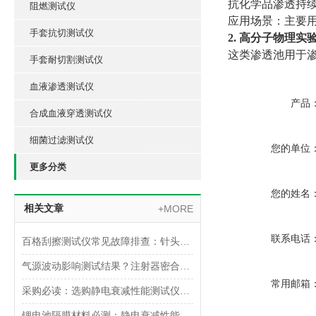
抗化学品渗透持续接触试
阻燃测试仪
‌应用场景‌：主
手套抗切测试仪
2. 高分子物理实
这类渗透池用于
手套耐切割测试仪
血液渗透测试仪
产品
合成血液穿透测试仪
细菌过滤测试仪
您的单位
更多分类
您的姓名
相关文章
+MORE
联系电话
百格刮擦测试仪常见故障排查：针头磨损与运动轨迹偏移
气源波动影响测试结果？注射器密合性正压测试仪的稳压设计分析
常用邮箱
采购必读：选购静电衰减性能测试仪的5个核心参数与避坑指南
锂电池隔膜材料必测：静电衰减性能测试仪的操作难点突破