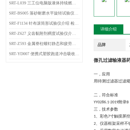
SRT-L039 三工位电脑版液体持续燃烧试验仪的原理介绍 符合检测标准
SRT-BS005 落砂耐磨水平旋转试验仪介绍 检测稳定
SRT-F1134 针布滚筒形试验仪介绍 检测数据稳定
详细介绍
SRT-Z627 义齿黏附剂稠度试验仪介绍 符合检测标准
SRT-Z593 金属脊柱螺钉静态和疲劳弯曲强度试验仪介绍 参数稳定
品牌
SRT-YD007 便携式塑胶跑道冲击吸收及垂直变形试验仪介绍 操作简单
微孔过滤输液器
一，应用
用待测过滤器过滤
二，符合标准
附录
YY0286.1-2019
B
三，技术参数
、彩色
寸触摸屏
1
7
、仪器框架采样不
2