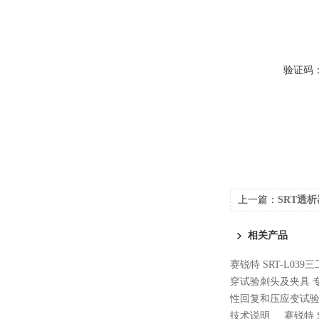
验证码
上一篇：
SRT透
相关产品
赛锐特 SRT-L0
穿试验刺头及夹具 
性回复和压应变试验
技术说明
赛锐特 