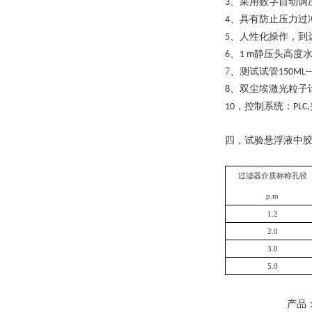
、采用数字自动调
3
、具有防止压力过
4
、人性化操作，到
5
、
静压头
高度
6
1
m
7、
测试试管
150ML--
、双尘埃激光粒子
8
，控制系统：
10
PLC,
四，
试验悬浮液中
过滤器介质标称孔径
p.m
1.2
2.0
3.0
5.0
产品