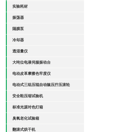
实验耗材
振荡器
隔膜泵
冷却器
透湿量仪
大吨位电液伺服振动台
电动皮革摩擦色牢度仪
电动式三组压辊自动辗压拧压滚轮
安全鞋压缩试验机
标准光源对色灯箱
臭氧老化试验箱
翻滚式烘干机