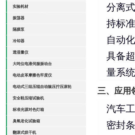
分离
实验耗材
振荡器
持标
隔膜泵
自动
冷却器
透湿量仪
具备
大吨位电液伺服振动台
量系
电动皮革摩擦色牢度仪
电动式三组压辊自动辗压拧压滚轮
三、应用
安全鞋压缩试验机
汽车
标准光源对色灯箱
臭氧老化试验箱
密封条
翻滚式烘干机