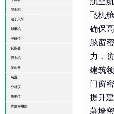
航空
安全柜
飞机
电子天平
确保
球磨机
甲醇仪
舷窗
反应器
力，
强力机
发生器
建筑
装置
门窗
分析仪
提升
流变仪
片剂四用仪
幕墙