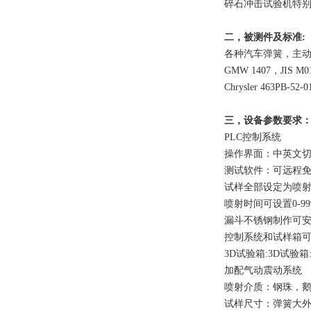
碎石冲击试验机特
二，被测件及标准:
各种汽车弹簧，主动
GMW 1407，JIS M0
Chrysler 463PB-52
三，设备参数要求
PLC控制系统
操作界面：中英文
测试软件：可远程
试样全部设定为喷
喷射时间可设置0-
漏斗不锈钢制作可安
控制系统和试样箱
3D试验箱:3D试验
加配气动震动系统
喷射介质：钢珠，
试样尺寸：弹簧大外