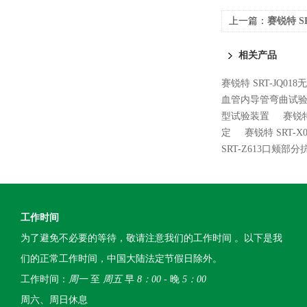
上一篇：
赛锐特 S
验仪 测试稳定
相关产品
赛锐特 SRT-JQ0
血管内导管弯曲试验
型试验装置
赛锐特
定
赛锐特 SRT
SRT-Z613口颊
工作时间
为了避免不必要的等待，敬请注意我们的工作时间 。以下是我
们的正常工作时间，中国大陆法定节假日除外。
工作时间：
周一
至
周五
早
8：00
- 晚
5：00
周六、周日休息