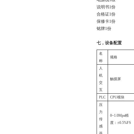
说明书1份
合格证1份
保修卡1份
铭牌1份
七，设备配置
名
规格
称
人
机
触摸屏
交
互
PLC
CPU模块
压
力
0~1.0Mpa精
传
度：±0.5%FS
感
器