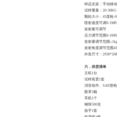
样品支架：手动移
试样重量：20-30KG
颗粒大小：45度枪-0-
喷射速度可调0-1MP
发射量可调节
压力调节范围0-1000
发射量调节范围≥1kg/
发射角度调节范围45～
外形尺寸：2930*268
六，供货清单
主机1台
试样装置1套
消音组件、SAE喷枪
眼罩1幅
耳机1个
钢珠500克
扳手1套
电源线1根