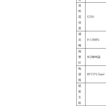
送
料
震
GT10
动
器
调
压
0~1.0MPa
阀
报
警
Φ22蜂鸣器
灯
电
源
RVV3*1.5mm²
线
喷
射
主
机