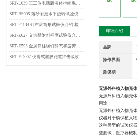
SRT-L039 三工位电脑版液体持续燃烧试验仪的原理介绍 符合检测标准
SRT-BS005 落砂耐磨水平旋转试验仪介绍 检测稳定
SRT-F1134 针布滚筒形试验仪介绍 检测数据稳定
详细介绍
SRT-Z627 义齿黏附剂稠度试验仪介绍 符合检测标准
SRT-Z593 金属脊柱螺钉静态和疲劳弯曲强度试验仪介绍 参数稳定
品牌
SRT-YD007 便携式塑胶跑道冲击吸收及垂直变形试验仪介绍 操作简单
操作界面
质保期
无源外科植入物壳
无源外科植入物
壳
用途
无源外科植入物壳
仪器对于确保植入
这种类型的试验仪
些测试，医疗器械