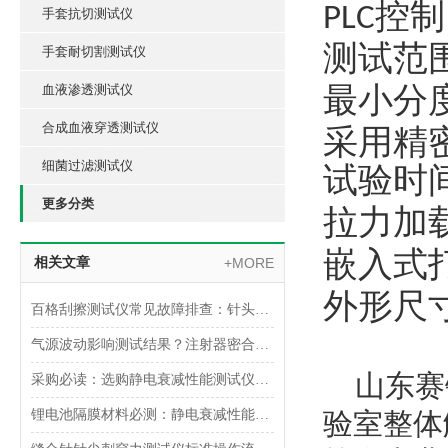
控制
PLC
手套抗切测试仪
测试范
手套耐切割测试仪
最小分
血液渗透测试仪
合成血液穿透测试仪
采用精
细菌过滤测试仪
试验时
更多分类
拉力加
嵌入式
相关文章
+MORE
外形尺
百格刮擦测试仪常见故障排查：针头磨损与运动轨迹偏移
气源波动影响测试结果？注射器密合性正压测试仪的稳压设计分析
山东赛锐
采购必读：选购静电衰减性能测试仪的5个核心参数与避坑指南
锂电池隔膜材料必测：静电衰减性能测试仪的操作难点突破
验室整体