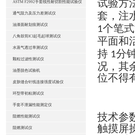
试验方
ASTM F2992手套线性耐切割性能试验仪
套，注
通气阻力及压力差测试仪
油漆面耐划痕测试仪
个笔式
1
八角鼓筒ICI起毛起球测试仪
平面和
水蒸气透过率测试仪
持
分
1
颗粒过滤性测试仪
况，其
油墨脱色试验机
位不得
皮肤缝合针线连接强度试验仪
环型带初粘测试仪
手套不泄漏性能测定仪
技术参
阻燃性能测试仪
触摸屏
阻燃测试仪