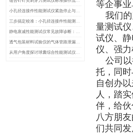
缝合针针尖刺穿力测试仪标准操作流程（SOP）及实验员培训要点
等企事业
小孔径连接件性能测试仪紧急停止与异常状态下的安全复位操作
我们的产
三步搞定校准：小孔径连接件性能测试仪的每日开机自检流程详解
量测试仪
静电衰减性能测试仪常见故障诊断：充电不稳定与电位漂移排查
试仪、静
透气包装材料试验仪的气体管路泄漏防护与废气排放系统详解
仪、强力
从用户角度探讨球囊综合性能测试仪的故障问题
公司以
托，同时
自创办以
人，踏实
伴，给伙
八方朋友
们共同发