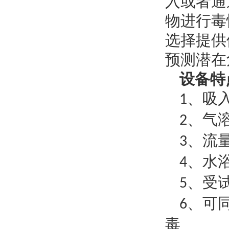
入或者通
物进行毒
选择提供
预测潜在
设备特
、吸
1
、气
2
、流
3
、水
4
、受
5
、可
6
毒