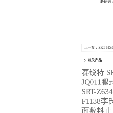
验证码
上一篇：
SRT-H
单
相关产品
赛锐特 S
JQ01
SRT-Z
F1138
面敷料止