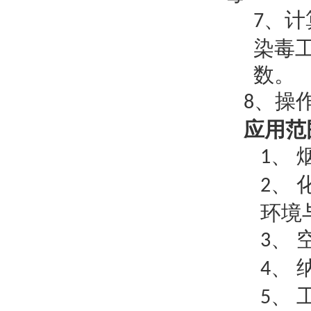
、计
7
染毒
数。
、操
8
应用范
1、
2、
环境
3、
4、
5、