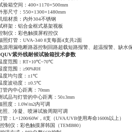
试验箱空间：400×1170×500mm
外形尺寸：550×1300×1480mm
机组材质：内外304不锈钢
试样架：铝合金框式基架视板
控制仪：彩色触摸屏程控仪
辐照灯管：UVA-340 8支每面4支共2面
、电源用漏电断路器控制回路超载短路报警、超温报警、缺水
QUV紫外线耐候试验箱技术参数
、
温度范围：
℃
℃
RT+10
~70
湿度范围：≥
90%RH
温度均匀度：±
℃
1
温度波动度：±
℃
0.5
灯管内中心距离：
70mm
测试品与灯管的中心距离：
±
50
3mm
辐照度：
内可调
1.0W/m2
光照、冷凝、喷淋试验周期可调
灯管：
6
，
支（
使用寿命
以上）
L=1200/
0W
8
UVA/UVB
1600h
控制仪：彩色触摸屏韩国（
）
TEMI880