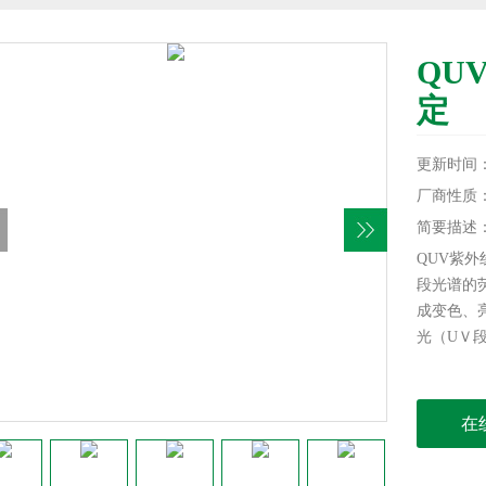
QU
定
更新时间：20
厂商性质
简要描述
QUV紫
段光谱的
成变色、
光（UＶ
在