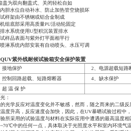
箱盖为双向翻盖式、关闭轻松自如
内胆水位自动补水、防止加热管空烧损坏
试样架由不锈钢或铝合金制成
机组底部采用高质量
活动轮固定
PU
排水系统使用
型积沉装置排水
U
试样品表面与紫外灯平面相平行
喷淋系统内部安装有自动喷头、水压可调
QUV紫外线耐候试验箱安全保护装置
。
、接地保护
2、电源超载短路
、控制回路超载、短路熔断器
4、缺水保护
、超 温 保 护
外光：
级的光学反应对温度变化并不敏感，然而，随之而来的二级反
着温度升高，反应速度会加快，因此，在UV暴晒试验过程中
试验所采用的试验温度与材料在实际应用中遭遇的最高温度相
℃~70℃中的任何一点，具体取决于光照度水平和室内环境