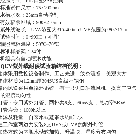
控温方式：
自整
控制
PID
SSR
标准试件尺寸：
×
75
290mm
水槽水深：
自动控制
25mm
有效辐照区域：
×
900
210mm
紫外线波长：
范围为
范围为
UVA
315-400nm;UVB
280-315nm
试验时间：
（可调）
0~999H
辐照黑板温度：
℃
℃
50
~70
标准样品架：
付
24
机组具有自动喷淋功能
QUV紫外线耐候试验箱结构说明：
、
箱体采用数控设备制作、工艺先进、线条流畅、美观大方
箱体材质为
厚
高级不锈钢
1.2mm
304SUS
箱内风道采用单循环系统、有一只进口轴流风机、提高了空
内的温度均匀性
灯管：专用紫外灯管、两排共
支、
6
支，总功率
5KW
8
0W/
灯管寿命：
以上
1600h
水源及耗量：自来水或蒸馏水约
升
天
8
/
在工作室两边共安装
支
或
的紫外灯管
8
UVA
UVB
加热方式为内胆水槽式加热、升温快、温度分布均匀