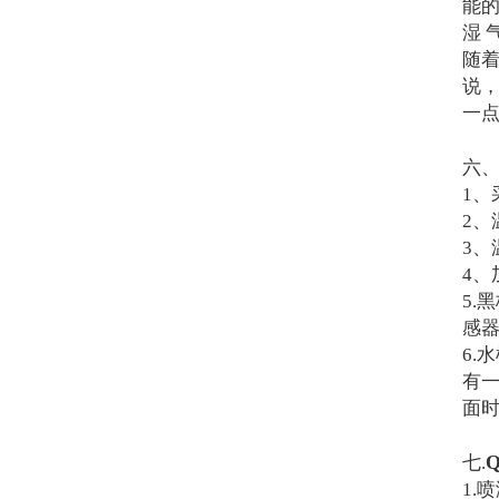
能
湿 
随
说，
一
六
1、
2、
3
4、
5.
感
6
有
面
七.
1.