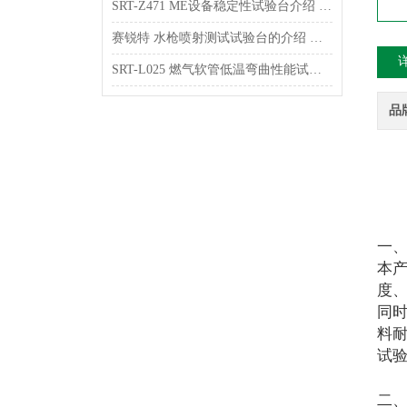
SRT-Z471 ME设备稳定性试验台介绍 操作简单
赛锐特 水枪喷射测试试验台的介绍 售后*
SRT-L025 燃气软管低温弯曲性能试验台的介绍 操作简单便捷
品
一
本
度
同
料
试
二