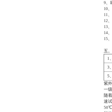
、
9
、
10
、
11
、
12
、
13
、
14
、
15
五
1
3
5
紫
一
随
速
50