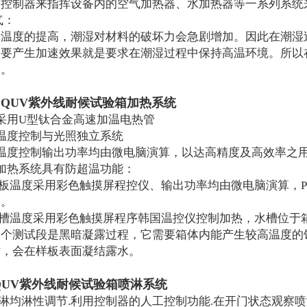
的控制器来指挥设备内的空气加热器、水加热器等一系列系统
气：
着温度的提高，潮湿对材料的破坏力会急剧增加。因此在潮湿
要产生加速效果就是要求在潮湿过程中保持高温环境。所以在
点。
QUV紫外线耐候试验箱加热系统
、
采用U型钛合金高速加温电热管
温度控制与光照独立系统
、温度控制输出功率均由微电脑演算，以达高精度及高效率之
加热系统具有防超温功能：
黑板温度采用彩色触摸屏程控仪、输出功率均由微电脑演算，PI
器。
.水槽温度采用彩色触摸屏程序韩国温控仪控制加热，水槽位于
一个测试段是黑暗凝露过程，它需要箱体内能产生较高温度的
时，会在样板表面凝结露水。
QUV紫外线耐候试验箱喷淋系统
喷淋均淋性调节.利用控制器的人工控制功能.在开门状态观察喷