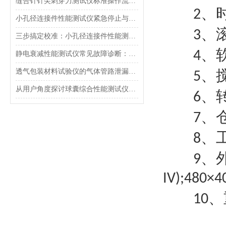
缝合针针尖刺穿力测试仪标准操作流程（SOP）及实验员培训要点
、
2
小孔径连接件性能测试仪紧急停止与异常状态下的安全复位操作
、
3
三步搞定校准：小孔径连接件性能测试仪的每日开机自检流程详解
、
4
静电衰减性能测试仪常见故障诊断：充电不稳定与电位漂移排查
、
透气包装材料试验仪的气体管路泄漏防护与废气排放系统详解
5
从用户角度探讨球囊综合性能测试仪的故障问题
、
6
、
7
、
8
、
9
IV);480×
、
10