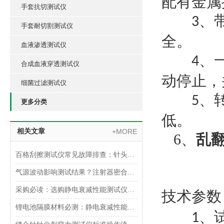
配有金属
手套抗切测试仪
、
3
手套耐切割测试仪
全。
血液渗透测试仪
、
4
合成血液穿透测试仪
动停止，
细菌过滤测试仪
、
5
更多分类
低。
相关文章
+MORE
6、
乱
百格刮擦测试仪常见故障排查：针头磨损与运动轨迹偏移
气源波动影响测试结果？注射器密合性正压测试仪的稳压设计分析
采购必读：选购静电衰减性能测试仪的5个核心参数与避坑指南
技术参数
锂电池隔膜材料必测：静电衰减性能测试仪的操作难点突破
、
1