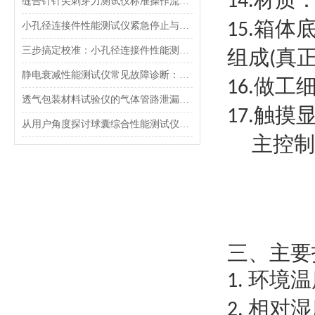
14.
缝合针针尖刺穿力测试仪标准操作流程（SOP）及实验员培训要点
箱体
小孔径连接件性能测试仪紧急停止与异常状态下的安全复位操作
15.
三步搞定校准：小孔径连接件性能测试仪的每日开机自检流程详解
组成
真
(
静电衰减性能测试仪常见故障诊断：充电不稳定与电位漂移排查
做工
16.
透气包装材料试验仪的气体管路泄漏防护与废气排放系统详解
触摸
17.
从用户角度探讨球囊综合性能测试仪的故障问题
主控制
三、主要
环境温
1.
相对湿
2.