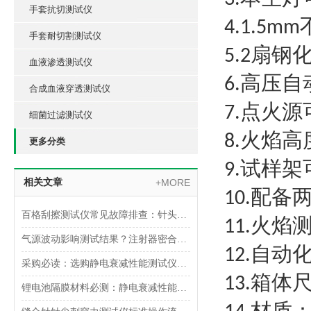
手套抗切测试仪
4.1.5mm
手套耐切割测试仪
扇钢
5.2
血液渗透测试仪
高压自
6.
合成血液穿透测试仪
点火源
7.
细菌过滤测试仪
火焰高
8.
更多分类
试样架
9.
相关文章
+MORE
配备
10.
百格刮擦测试仪常见故障排查：针头磨损与运动轨迹偏移
火焰
11.
气源波动影响测试结果？注射器密合性正压测试仪的稳压设计分析
自动
12.
采购必读：选购静电衰减性能测试仪的5个核心参数与避坑指南
箱体
13.
锂电池隔膜材料必测：静电衰减性能测试仪的操作难点突破
材质