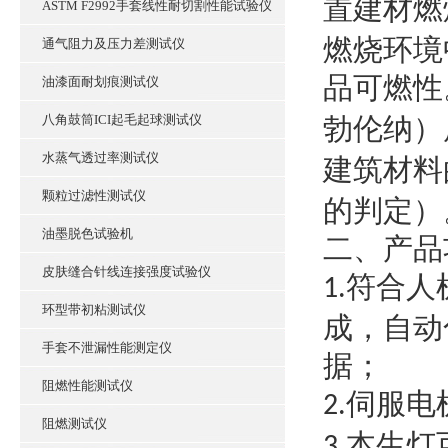
置建材燃
ASTM F2992手套线性耐切割性能试验仪
燃烧环境
通气阻力及压力差测试仪
品可燃性
油漆面耐划痕测试仪
八角鼓筒ICI起毛起球测试仪
勃伦纳）
水蒸气透过率测试仪
建筑材料
颗粒过滤性测试仪
的判定）
油墨脱色试验机
二、产品
皮肤缝合针线连接强度试验仪
符合人
1.
环型带初粘测试仪
成，自动
手套不泄漏性能测定仪
据；
阻燃性能测试仪
伺服电
2.
阻燃测试仪
本生灯
3.