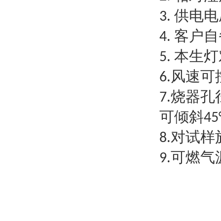
供电电
3.
客户自
4.
本生灯
5.
风速可
6.
烧器孔
7.
可倾斜
45
对试样
8.
可燃气
9.