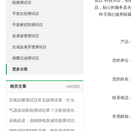
直以"科技兴企，创
阻燃测试仪
品，贴心的服务是
手套抗切测试仪
昨天我们披荆斩棘
手套耐切割测试仪
血液渗透测试仪
产品
合成血液穿透测试仪
细菌过滤测试仪
您的单位
更多分类
您的姓名
相关文章
+MORE
联系电话
百格刮擦测试仪常见故障排查：针头磨损与运动轨迹偏移
气源波动影响测试结果？注射器密合性正压测试仪的稳压设计分析
常用邮箱
采购必读：选购静电衰减性能测试仪的5个核心参数与避坑指南
锂电池隔膜材料必测：静电衰减性能测试仪的操作难点突破