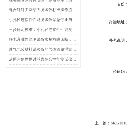
省份
缝合针针尖刺穿力测试仪标准操作流程（SOP）及实验员培训要点
小孔径连接件性能测试仪紧急停止与异常状态下的安全复位操作
详细地址
三步搞定校准：小孔径连接件性能测试仪的每日开机自检流程详解
静电衰减性能测试仪常见故障诊断：充电不稳定与电位漂移排查
补充说明
透气包装材料试验仪的气体管路泄漏防护与废气排放系统详解
从用户角度探讨球囊综合性能测试仪的故障问题
验证码
上一篇：
SRT-