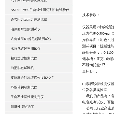
汽车内饰材料雾化测定仪
ASTM F2992手套线性耐切割性能试验仪
技术参数：
通气阻力及压力差测试仪
仪器采用
寸威纶通
7
油漆面耐划痕测试仪
压力范围
（
0-500kpa
八角鼓筒ICI起毛起球测试仪
操作界面；彩色
寸
7
测试项目：
阻断性
水蒸气透过率测试仪
静压头高度：
0-110
颗粒过滤性测试仪
储水槽：亚克力制
不锈钢托盘
只；
1
油墨脱色试验机
量杯
只；
1
皮肤缝合针线连接强度试验仪
山东赛锐特检测仪
环型带初粘测试仪
位及各类实验室。
我们的产品有：鲁
手套不泄漏性能测定仪
电衰减测试仪、百
阻燃性能测试仪
公司以行业高素质