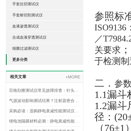
手套抗切测试仪
参照标
手套耐切割测试仪
ISO9136
血液渗透测试仪
／
T7984.
合成血液穿透测试仪
；
关要求
细菌过滤测试仪
于检测制
更多分类
相关文章
+MORE
二．
参
百格刮擦测试仪常见故障排查：针头磨损与运动轨迹偏移
1.1
漏斗
气源波动影响测试结果？注射器密合性正压测试仪的稳压设计分析
1.2
漏斗
采购必读：选购静电衰减性能测试仪的5个核心参数与避坑指南
径：
(20
锂电池隔膜材料必测：静电衰减性能测试仪的操作难点突破
（
76
±
1