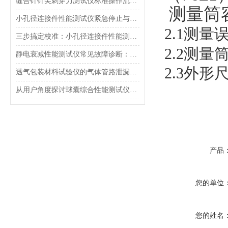
缝合针针尖刺穿力测试仪标准操作流程（SOP）及实验员培训要点
测量筒
小孔径连接件性能测试仪紧急停止与异常状态下的安全复位操作
2.1
测量
三步搞定校准：小孔径连接件性能测试仪的每日开机自检流程详解
2.2
测量
静电衰减性能测试仪常见故障诊断：充电不稳定与电位漂移排查
2.3
外形
透气包装材料试验仪的气体管路泄漏防护与废气排放系统详解
从用户角度探讨球囊综合性能测试仪的故障问题
产品
您的单位
您的姓名