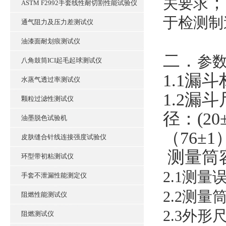
；
关要求
ASTM F2992手套线性耐切割性能试验仪
于检测制
通气阻力及压力差测试仪
油漆面耐划痕测试仪
二．
参
八角鼓筒ICI起毛起球测试仪
1.1
漏斗
水蒸气透过率测试仪
1.2
漏斗
颗粒过滤性测试仪
径：
(20
油墨脱色试验机
（
76
±
1
皮肤缝合针线连接强度试验仪
测量筒
环型带初粘测试仪
2.1
测量
手套不泄漏性能测定仪
2.2
测量
阻燃性能测试仪
2.3
外形
阻燃测试仪