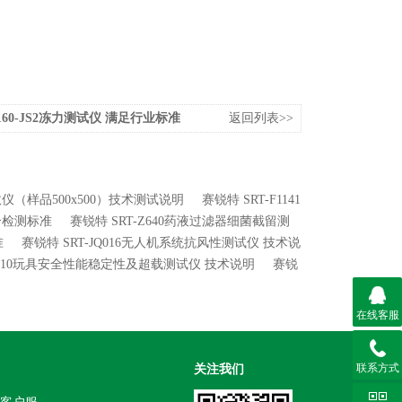
E160-JS2冻力测试仪 满足行业标准
返回列表>>
系数仪（样品500x500）技术测试说明
赛锐特 SRT-F1141
符合检测标准
赛锐特 SRT-Z640药液过滤器细菌截留测
准
赛锐特 SRT-JQ016无人机系统抗风性测试仪 技术说
YD010玩具安全性能稳定性及超载测试仪 技术说明
赛锐
在线客服
联系方式
关注我们