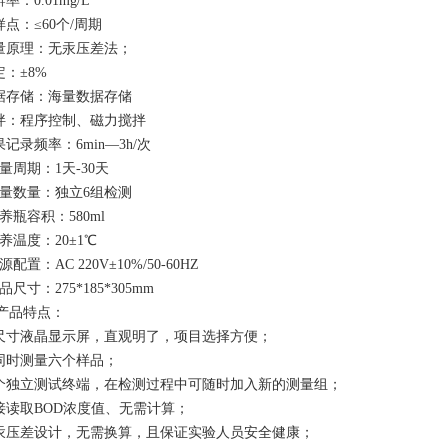
辨率：0.01mg/L
样点：≤60个/周期
测量原理：无汞压差法；
定：±8%
数据存储：海量数据存储
搅拌：程序控制、磁力搅拌
果记录频率：6min—3h/次
测量周期：1天-30天
.测量数量：独立6组检测
培养瓶容积：580ml
培养温度：20±1℃
电源配置：AC 220V±10%/50-60HZ
产品尺寸：275*185*305mm
产品特点：
大尺寸液晶显示屏，直观明了，项目选择方便；
可同时测量六个样品；
六个独立测试终端，在检测过程中可随时加入新的测量组；
直接读取BOD浓度值、无需计算；
无汞压差设计，无需换算，且保证实验人员安全健康；