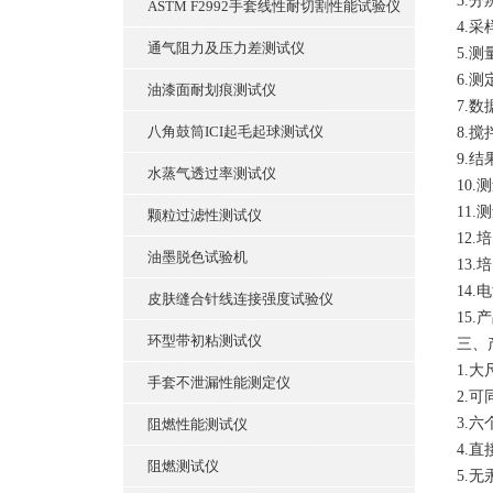
3.分
ASTM F2992手套线性耐切割性能试验仪
4.采
通气阻力及压力差测试仪
5.
6.测
油漆面耐划痕测试仪
7.
八角鼓筒ICI起毛起球测试仪
8.
9.结
水蒸气透过率测试仪
10.
11
颗粒过滤性测试仪
12.
油墨脱色试验机
13.
14.
皮肤缝合针线连接强度试验仪
15.
环型带初粘测试仪
三、
1.
手套不泄漏性能测定仪
2.
3.
阻燃性能测试仪
4.
阻燃测试仪
5.