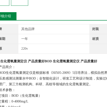
详细介绍
牌
其他品牌
封装
保期
一年
材质
源
220v
D 生化需氧量测定仪 产品质量好
BOD 生化需氧量测定仪 产品质量好
产品简介：
BOD生化需氧量测定仪是根据标准《HJ505-2009》5日培养法，模拟
压差感测法测量水中BOD；全智能化设计，研发工艺和设计制造，实验
理厂、第三方检测机构、科研、高校等领域的生化需氧量测定。
技术参数：
测定项目：BOD（生化需氧量）
定量程：0-4000mg/L