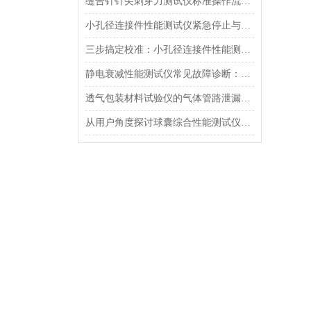
缝合针针尖刺穿力测试仪标准操作流程（SOP）及实验员培训要点
小孔径连接件性能测试仪紧急停止与异常状态下的安全复位操作
三步搞定校准：小孔径连接件性能测试仪的每日开机自检流程详解
静电衰减性能测试仪常见故障诊断：充电不稳定与电位漂移排查
透气包装材料试验仪的气体管路泄漏防护与废气排放系统详解
从用户角度探讨球囊综合性能测试仪的故障问题