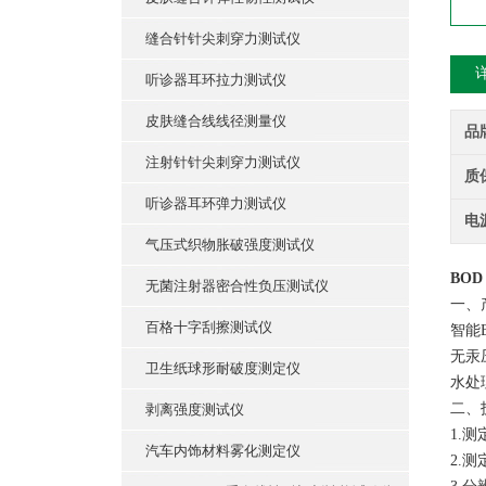
缝合针针尖刺穿力测试仪
听诊器耳环拉力测试仪
皮肤缝合线线径测量仪
品
注射针针尖刺穿力测试仪
质
听诊器耳环弹力测试仪
电
气压式织物胀破强度测试仪
BO
无菌注射器密合性负压测试仪
一、
百格十字刮擦测试仪
智能
无汞
卫生纸球形耐破度测定仪
水处
二、
剥离强度测试仪
1.
汽车内饰材料雾化测定仪
2.测