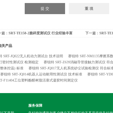
一篇：
SRT-TE158-2脆碎度测试仪 行业经验丰富
下一篇：
SRT-T
相关产品
 SRT-JQ022无人机动力测试台 技术说明
赛锐特 SRT-NM1135摩擦
灯密封性测试仪 检测稳定
赛锐特 SRT-Z639消融导管接触力测试仪 
(整体控温) 标准
赛锐特 SRT-JQ017无人机系统砂尘试验检测仪 符合标
赛锐特 SRT-JQ014机器人运动耐用性测试仪 技术标准
赛锐特 SRT-
SRT-F11404工位塑料酚醛树脂活塞式凝胶时间测定仪
服务保障