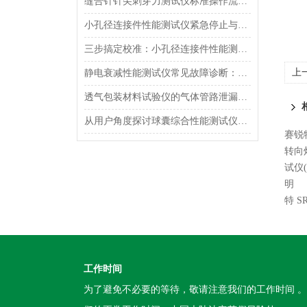
缝合针针尖刺穿力测试仪标准操作流程（SOP）及实验员培训要点
小孔径连接件性能测试仪紧急停止与异常状态下的安全复位操作
三步搞定校准：小孔径连接件性能测试仪的每日开机自检流程详解
上
静电衰减性能测试仪常见故障诊断：充电不稳定与电位漂移排查
透气包装材料试验仪的气体管路泄漏防护与废气排放系统详解
从用户角度探讨球囊综合性能测试仪的故障问题
赛锐特
转向
试仪
明
特 
工作时间
为了避免不必要的等待，敬请注意我们的工作时间 