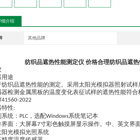
详细介绍
牌
其他品牌
纺织品遮热性能测定仪 价格合理
纺织品遮热
仪
器用途
于纺织品遮热性能的测定。采用太阳光模拟器照射试样
感器检测金属黑板的温度变化表征试样的遮热性能符合
T41560-2022
器特性
:
制系统：
，选配
系统笔记本
PLC
Windows
作界面：
大屏幕
寸
彩色触摸屏显示操作。中、英文界
7
太阳光模拟光照系统
高精度温度传感器