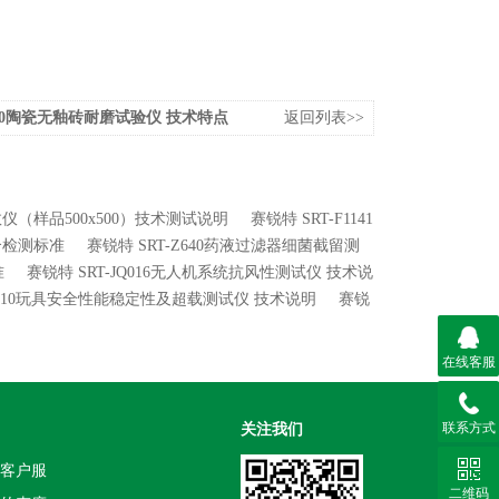
1090陶瓷无釉砖耐磨试验仪 技术特点
返回列表>>
系数仪（样品500x500）技术测试说明
赛锐特 SRT-F1141
符合检测标准
赛锐特 SRT-Z640药液过滤器细菌截留测
准
赛锐特 SRT-JQ016无人机系统抗风性测试仪 技术说
YD010玩具安全性能稳定性及超载测试仪 技术说明
赛锐
在线客服
联系方式
关注我们
客户服
二维码