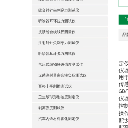
缝合针针尖刺穿力测试仪
听诊器耳环拉力测试仪
皮肤缝合线线径测量仪
品
注射针针尖刺穿力测试仪
听诊器耳环弹力测试仪
定
气压式织物胀破强度测试仪
仪
无菌注射器密合性负压测试仪
用
传
百格十字刮擦测试仪
GB/
卫生纸球形耐破度测定仪
仪
控
剥离强度测试仪
操
汽车内饰材料雾化测定仪
配
配