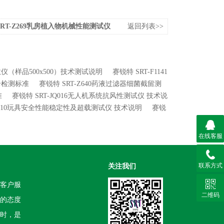
SRT-Z269乳房植入物机械性能测试仪
返回列表>>
系数仪（样品500x500）技术测试说明
赛锐特 SRT-F1141
符合检测标准
赛锐特 SRT-Z640药液过滤器细菌截留测
准
赛锐特 SRT-JQ016无人机系统抗风性测试仪 技术说
YD010玩具安全性能稳定性及超载测试仪 技术说明
赛锐
在线客服
联系方式
关注我们
客户服
二维码
的态度
时，是