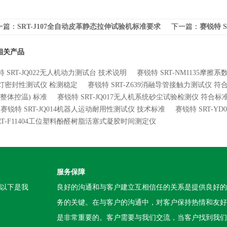
一篇：
SRT-J107全自动皮革静态拉伸试验机标准要求
下一篇：
赛锐特 
产品特点
相关产品
 SRT-JQ022无人机动力测试台 技术说明
赛锐特 SRT-NM1135摩擦
灯密封性测试仪 检测稳定
赛锐特 SRT-Z639消融导管接触力测试仪 
(整体控温) 标准
赛锐特 SRT-JQ017无人机系统砂尘试验检测仪 符合标
赛锐特 SRT-JQ014机器人运动耐用性测试仪 技术标准
赛锐特 SRT-
SRT-F11404工位塑料酚醛树脂活塞式凝胶时间测定仪
服务保障
。以下是我
良好的沟通和与客户建立互相信任的关系是提供良好的
务的关键。在与客户的沟通中，对客户保持热情和友好
是非常重要的。客户需要与我们交流，当客户找到我们