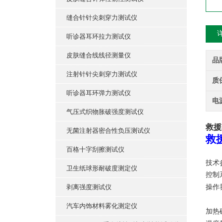
缝合针针尖刺穿力测试仪
听诊器耳环拉力测试仪
皮肤缝合线线径测量仪
品
注射针针尖刺穿力测试仪
质
听诊器耳环弹力测试仪
电
气压式织物胀破强度测试仪
救援
无菌注射器密合性负压测试仪
救
百格十字刮擦测试仪
技术
卫生纸球形耐破度测定仪
控制
剥离强度测试仪
操作
汽车内饰材料雾化测定仪
加热