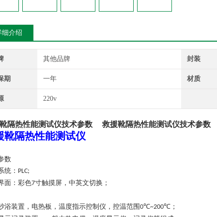
详细介绍
牌
其他品牌
封装
保期
一年
材质
源
220v
靴隔热性能测试仪技术参数
救援靴隔热性能测试仪技术参数
援靴隔热性能测试仪
参数
系统：
PLC;
界面：彩色
寸触摸屏，中英文切换；
7
砂浴装置，电热板，温度指示控制仪，控温范围
；
0℃~200℃