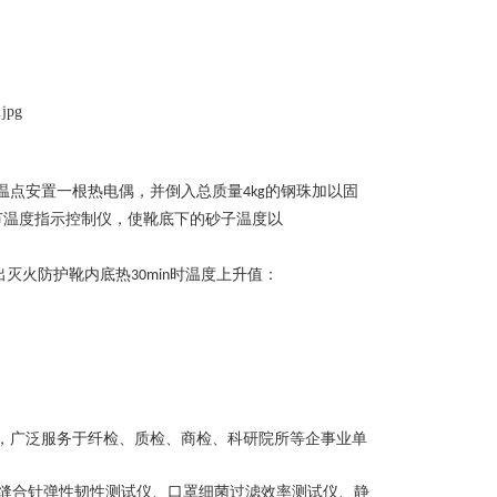
温点安置一根热电偶，并倒入总质量
的钢珠加以固
4kg
节温度指示控制仪，使靴底下的砂子温度以
出灭火防护靴内底热
时温度上升值：
30min
，广泛服务于纤检、质检、商检、科研院所等企事业单
缝合针弹性韧性测试仪、口罩细菌过滤效率测试仪、静