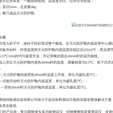
显示记录装置：一般由热电偶、温度显示仪、记录仪等组成；
：直径
，总质量
。
5mm
4kg
：
整只成品灭火防护靴。
步骤
样埋入砂子中，使砂子恰好埋没整个靴底。在灭火防护靴内底前掌中心测
试验开始时，环境温度和灭火防护靴内底温度应稳定在
，然后调
(23±2)℃
的均匀速度升温，并记录靴内底在
时的温升曲线。
0.1)℃/min
40min
线上求出灭火防护靴内底热
时的温度，测量精度为
。按下式求
30min
0.5℃
：
灭火防护靴内底受热
时温度上升值，单位为摄氏度
；
—
30min
(℃)
试验开始时灭火防护靴内底温度，单位为摄氏度
；
——
(℃)
受热
时灭火防护靴内底温度，单位为摄氏度
。
0——
30min
(℃)
赛锐特检测仪器有限公司致力于提供材料测试方面的实验室整体解决方案
各类实验室。
的产品有：鲁尔圆锥接头多功能测试仪、织物摩擦电荷量测试仪、皮肤