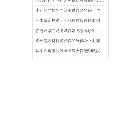
缝合针针尖刺穿力测试仪标准操作流程（SOP）及实验员培训要点
小孔径连接件性能测试仪紧急停止与异常状态下的安全复位操作
三步搞定校准：小孔径连接件性能测试仪的每日开机自检流程详解
静电衰减性能测试仪常见故障诊断：充电不稳定与电位漂移排查
透气包装材料试验仪的气体管路泄漏防护与废气排放系统详解
从用户角度探讨球囊综合性能测试仪的故障问题