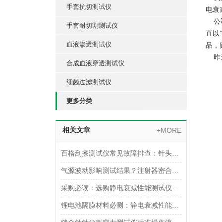
手套抗切测试仪
电衰
公司
手套耐切割测试仪
直以
血液渗透测试仪
品，
昨天
合成血液穿透测试仪
细菌过滤测试仪
更多分类
相关文章
+MORE
百格刮擦测试仪常见故障排查：针头磨损与运动轨迹偏移
气源波动影响测试结果？注射器密合性正压测试仪的稳压设计分析
采购必读：选购静电衰减性能测试仪的5个核心参数与避坑指南
锂电池隔膜材料必测：静电衰减性能测试仪的操作难点突破