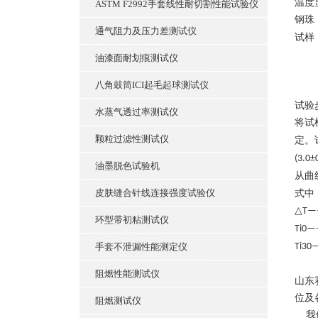
温度
ASTM F2992手套线性耐切割性能试验仪
钢珠
通气阻力及压力差测试仪
试样
油漆面耐划痕测试仪
八角鼓筒ICI起毛起球测试仪
试验
水蒸气透过率测试仪
将试
颗粒过滤性测试仪
定。
(3.0±
油墨脱色试验机
从曲
皮肤缝合针线连接强度试验仪
式中
△T—
环型带初粘测试仪
Ti0
手套不泄漏性能测定仪
Ti3
阻燃性能测试仪
山东
位及
阻燃测试仪
我们