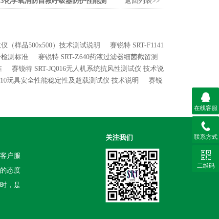
X013化学氧消防自救呼吸器防护性能测
返回列表>>
系数仪（样品500x500）技术测试说明
赛锐特 SRT-F1141
符合检测标准
赛锐特 SRT-Z640药液过滤器细菌截留测
准
赛锐特 SRT-JQ016无人机系统抗风性测试仪 技术说
YD010玩具安全性能稳定性及超载测试仪 技术说明
赛锐
在线客服
联系方式
关注我们
客户服
二维码
的态度
时，是