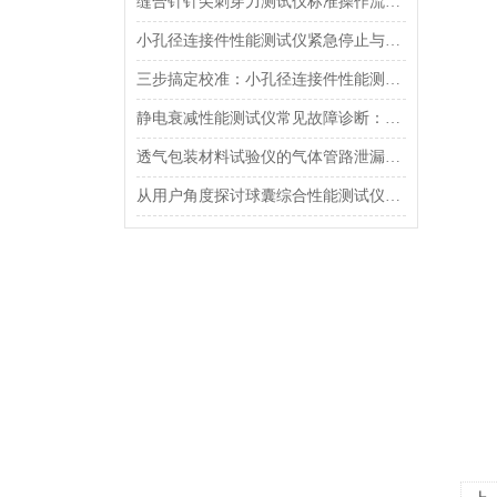
缝合针针尖刺穿力测试仪标准操作流程（SOP）及实验员培训要点
小孔径连接件性能测试仪紧急停止与异常状态下的安全复位操作
三步搞定校准：小孔径连接件性能测试仪的每日开机自检流程详解
静电衰减性能测试仪常见故障诊断：充电不稳定与电位漂移排查
透气包装材料试验仪的气体管路泄漏防护与废气排放系统详解
从用户角度探讨球囊综合性能测试仪的故障问题