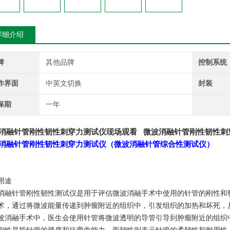
详细介绍
牌
其他品牌
控制系统
作界面
中英文切换
封装
保期
一年
消融针管刚性韧性刺穿力测试仪现场观看
微波消融针管刚性韧性刺
消融针管刚性韧性
刺穿力
测试仪
（
微波消融针管
综合性测试仪
）
用途
消融针管刚性韧性测试仪是用于评估微波消融手术中使用的针管的刚性和
术，通过将微波能量传递到肿瘤附近的组织中，引发组织的加热和坏死，
波消融手术中，医生会使用针管将微波透明的导管引导到肿瘤附近的组织