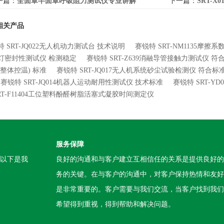
一篇：
全面罩半面罩呼吸阻力测试仪专业讲解
下一篇：
SRT-
试仪流程
相关产品
 SRT-JQ022无人机动力测试台 技术说明
赛锐特 SRT-NM1135摩擦
灯密封性测试仪 检测稳定
赛锐特 SRT-Z639消融导管接触力测试仪 
(整体控温) 标准
赛锐特 SRT-JQ017无人机系统砂尘试验检测仪 符合标
赛锐特 SRT-JQ014机器人运动耐用性测试仪 技术标准
赛锐特 SRT-
SRT-F11404工位塑料酚醛树脂活塞式凝胶时间测定仪
服务保障
。以下是我
良好的沟通和与客户建立互相信任的关系是提供良好的
务的关键。在与客户的沟通中，对客户保持热情和友好
是非常重要的。客户需要与我们交流，当客户找到我们
希望得到重视，得到帮助和解决问题。