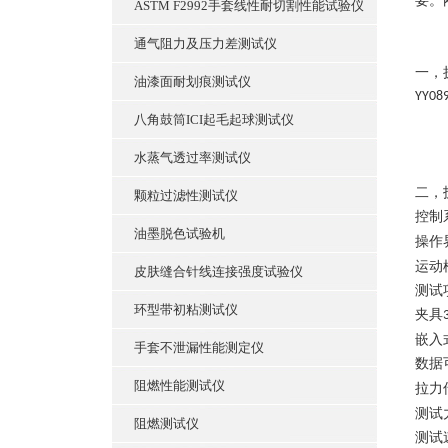
要。
ASTM F2992手套线性耐切割性能试验仪
通气阻力及压力差测试仪
一，
油漆面耐划痕测试仪
YY08
八角鼓筒ICI起毛起球测试仪
水蒸气透过率测试仪
二，
颗粒过滤性测试仪
控制
油墨脱色试验机
操作
运动
皮肤缝合针线连接强度试验仪
测试
环型带初粘测试仪
夹具
嵌入
手套不泄漏性能测定仪
数据
阻燃性能测试仪
拉力
测试
阻燃测试仪
测试