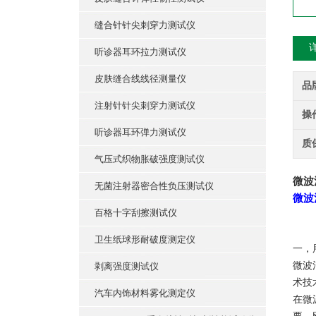
缝合针针尖刺穿力测试仪
听诊器耳环拉力测试仪
皮肤缝合线线径测量仪
品
注射针针尖刺穿力测试仪
操
听诊器耳环弹力测试仪
质
气压式织物胀破强度测试仪
微波
无菌注射器密合性负压测试仪
微波
百格十字刮擦测试仪
卫生纸球形耐破度测定仪
一，
微波
剥离强度测试仪
术技
汽车内饰材料雾化测定仪
在微