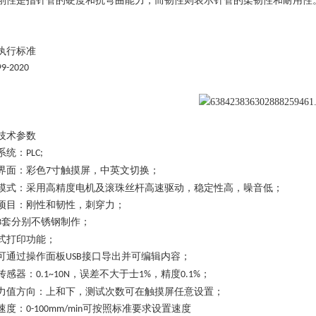
刚性是指针管的硬度和抗弯曲能力，而韧性则表示针管的柔韧性和耐用性
执行标准
99-2020
技术参数
系统：
PLC;
界面：彩色
寸触摸屏，中英文切换；
7
模式：采用高精度电机及滚珠丝杆高速驱动，稳定性高，噪音低；
项目：刚性和韧性，刺穿力；
套分别不锈钢制作；
3
式打印功能；
可通过操作面板
接口导出并可编辑内容；
USB
传感器：
，误差不大于士
，精度
；
0.1~10N
1%
0.1%
力值方向：上和下，测试次数可在触摸屏任意设置；
速度：
可按照标准要求设置速度
0-100mm/min