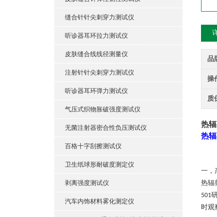
缝合针针尖刺穿力测试仪
听诊器耳环拉力测试仪
皮肤缝合线线径测量仪
品
注射针针尖刺穿力测试仪
操
听诊器耳环弹力测试仪
质
气压式织物胀破强度测试仪
热辐
无菌注射器密合性负压测试仪
热辐
百格十字刮擦测试仪
卫生纸球形耐破度测定仪
一，
剥离强度测试仪
热辐
501
汽车内饰材料雾化测定仪
时观