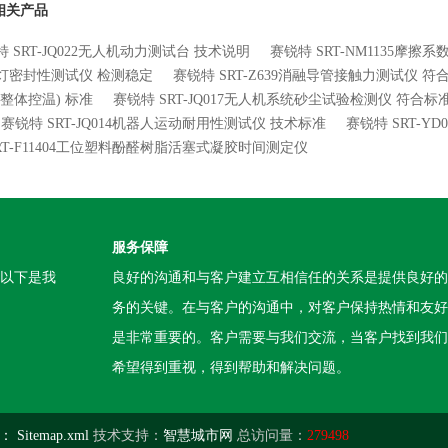
相关产品
 SRT-JQ022无人机动力测试台 技术说明
赛锐特 SRT-NM1135摩擦
灯密封性测试仪 检测稳定
赛锐特 SRT-Z639消融导管接触力测试仪 
(整体控温) 标准
赛锐特 SRT-JQ017无人机系统砂尘试验检测仪 符合标
赛锐特 SRT-JQ014机器人运动耐用性测试仪 技术标准
赛锐特 SRT-
SRT-F11404工位塑料酚醛树脂活塞式凝胶时间测定仪
服务保障
。以下是我
良好的沟通和与客户建立互相信任的关系是提供良好的
务的关键。在与客户的沟通中，对客户保持热情和友好
是非常重要的。客户需要与我们交流，当客户找到我们
希望得到重视，得到帮助和解决问题。
：
Sitemap.xml
技术支持：
智慧城市网
总访问量：
279498