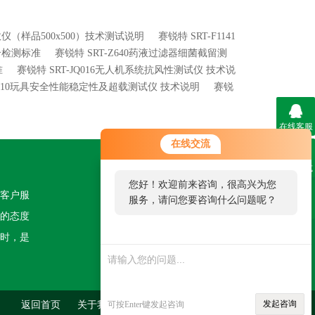
系数仪（样品500x500）技术测试说明
赛锐特 SRT-F1141
符合检测标准
赛锐特 SRT-Z640药液过滤器细菌截留测
准
赛锐特 SRT-JQ016无人机系统抗风性测试仪 技术说
YD010玩具安全性能稳定性及超载测试仪 技术说明
赛锐
在线客服
在线交流
联系方式
关注我们
您好！欢迎前来咨询，很高兴为您
客户服
服务，请问您要咨询什么问题呢？
二维码
的态度
时，是
发起咨询
返回首页
关于我们
可按Enter键发起咨询
联系我们
管理登陆