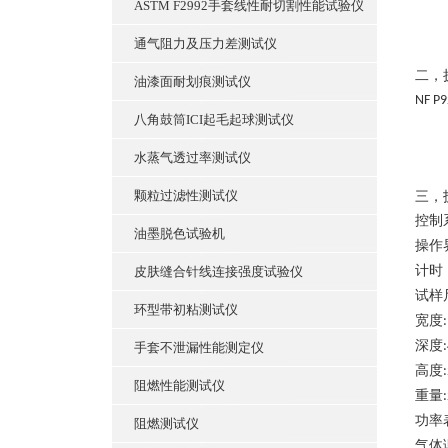
ASTM F2992手套线性耐切割性能试验仪
通气阻力及压力差测试仪
二，
油漆面耐划痕测试仪
NF P9
八角鼓筒ICI起毛起球测试仪
水蒸气透过率测试仪
颗粒过滤性测试仪
三，
控制
油墨脱色试验机
操作
计时
皮肤缝合针线连接强度试验仪
试样
环型带初粘测试仪
宽度
深度
手套不泄漏性能测定仪
高度
阻燃性能测试仪
重量
功率
阻燃测试仪
气体