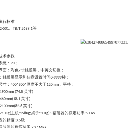
执行标准
、
等
2-501
TB/T 2639.1
技术参数
系统：
PLC;
界面：彩色
寸触摸屏，中英文切换；
7
：触摸屏显示和任意设置时间
秒；
0-9999
尺寸：
厚度不大于
，平整；
400*300*
120mm
英寸
:1900mm (74.8
)
英寸
:460mm(18.1
)
英寸
:2100mm(82.6
)
主机
桌子
辐射器的额定功率
:2
10
Kg(
:158Kg;
:50Kg)5.
:500W
表的精度
级
:0.5
调节阀的耐压范围
:<0.1MPa