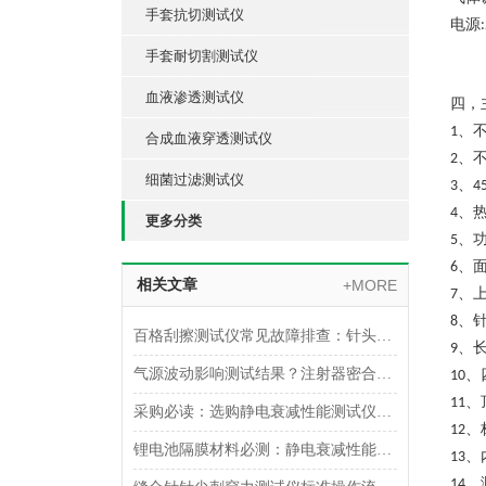
手套抗切测试仪
电源
手套耐切割测试仪
血液渗透测试仪
四，
1、
合成血液穿透测试仪
2、
细菌过滤测试仪
、
3
4
、
4
更多分类
、
5
、
6
相关文章
+MORE
、
7
、
8
百格刮擦测试仪常见故障排查：针头磨损与运动轨迹偏移
、
9
气源波动影响测试结果？注射器密合性正压测试仪的稳压设计分析
、
10
、
11
采购必读：选购静电衰减性能测试仪的5个核心参数与避坑指南
、
12
锂电池隔膜材料必测：静电衰减性能测试仪的操作难点突破
、
13
、
14