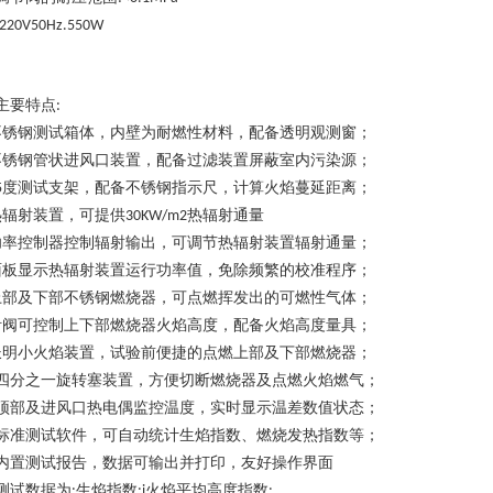
:220V50Hz.550W
主要特点
:
不锈钢测试箱体，内壁为耐燃性材料，配备透明观测窗
；
不锈钢管状进风口装置，配备过滤装置屏蔽室内污染源
；
度测试支架，配备不锈钢指示尺，计算火焰蔓延距离
；
5
热辐射装置，可提供
热辐射通量
30KW/m2
功率控制器控制辐射输出，可调节热辐射装置辐射通量
；
面板显示热辐射装置运行功率值，免除频繁的校准程序
；
上部及下部不锈钢燃烧器，可点燃挥发出的可燃性气体
；
针阀可控制上下部燃烧器火焰高度，配备火焰高度量具
；
长明小火焰装置，试验前便捷的点燃上部及下部燃烧器
；
四分之一旋转塞装置，方便切断燃烧器及点燃火焰燃气
；
顶部及进风口热电偶监控温度，实时显示温差数值状态
；
标准测试软件，可自动统计生焰指数、燃烧发热指数等
；
内置测试报告，数据可输出并打印，友好操作界面
测试数据为
生焰指数
火焰平均高度指数
:
:i
: