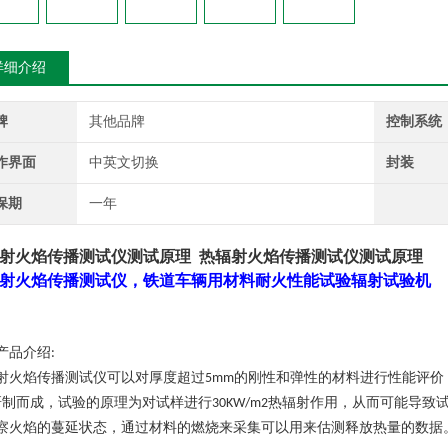
详细介绍
牌
其他品牌
控制系统
作界面
中英文切换
封装
保期
一年
射火焰传播测试仪测试原理
热辐射火焰传播测试仪测试原理
射火焰传播测试仪
，铁道车辆用材料耐火性能试验辐射试验
机
产品介绍
:
射火焰传播测试仪可以对厚度超过
的刚性和弹性的材料进行性能评价
5mm
研制而成，试验的原理为对试样进行
热辐射作用，从而可能导致
30KW/m2
察火焰的蔓延状态，通过材料的燃烧来采集可以用来估测释放热量的数据