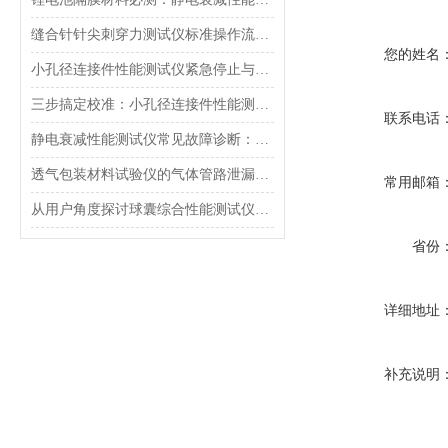
缝合针针尖刺穿力测试仪标准操作流程（SOP）及实验员培训要点
您的姓名
小孔径连接件性能测试仪紧急停止与异常状态下的安全复位操作
三步搞定校准：小孔径连接件性能测试仪的每日开机自检流程详解
联系电话
静电衰减性能测试仪常见故障诊断：充电不稳定与电位漂移排查
透气包装材料试验仪的气体管路泄漏防护与废气排放系统详解
常用邮箱
从用户角度探讨球囊综合性能测试仪的故障问题
省份
详细地址
补充说明