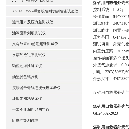
汽车内饰材料雾化测定仪
煤矿用自救器外壳
控制系统：PLC；
ASTM F2992手套线性耐切割性能试验仪
操作界面：彩色7寸
通气阻力及压力差测试仪
测试箱体：340*34
测试腔体：内置不锈
油漆面耐划痕测试仪
压力范围：0-14kpa
八角鼓筒ICI起毛起球测试仪
测试项目：外壳气
内置负压泵：2L/24
水蒸气透过率测试仪
操作界面有多个接
外接气源要求：0-0.4
颗粒过滤性测试仪
用电：220V,50HZ,6
油墨脱色试验机
外形尺寸：470*380*
皮肤缝合针线连接强度试验仪
煤矿用自救器外壳气
环型带初粘测试仪
煤矿用自救器外壳
手套不泄漏性能测定仪
GB24502-2023
阻燃性能测试仪
煤矿用自救器外壳