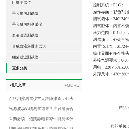
阻燃测试仪
控制系统：PLC；
操作界面：彩色7寸
手套抗切测试仪
测试箱体：340*34
手套耐切割测试仪
测试腔体：内置不锈
压力范围：0-14kpa
血液渗透测试仪
测试项目：外壳气
合成血液穿透测试仪
内置负压泵：2L/24
操作界面有多个接
细菌过滤测试仪
外接气源要求：0-0.4
用电：220V,50HZ,6
更多分类
外形尺寸：470*380*
相关文章
+MORE
百格刮擦测试仪常见故障排查：针头磨损与运动轨迹偏移
产品
气源波动影响测试结果？注射器密合性正压测试仪的稳压设计分析
采购必读：选购静电衰减性能测试仪的5个核心参数与避坑指南
您的单位
锂电池隔膜材料必测：静电衰减性能测试仪的操作难点突破