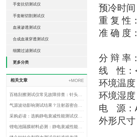
手套抗切测试仪
预冷时间
手套耐切割测试仪
重 复 性
血液渗透测试仪
准 确 度
合成血液穿透测试仪
细菌过滤测试仪
分 辩 率
更多分类
线
性：
相关文章
+MORE
环境温度
环境湿度
百格刮擦测试仪常见故障排查：针头磨损与运动轨迹偏移
气源波动影响测试结果？注射器密合性正压测试仪的稳压设计分析
电
源：
采购必读：选购静电衰减性能测试仪的5个核心参数与避坑指南
外形尺寸
锂电池隔膜材料必测：静电衰减性能测试仪的操作难点突破