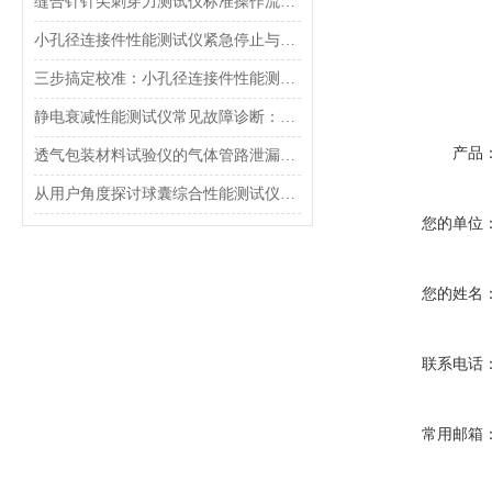
缝合针针尖刺穿力测试仪标准操作流程（SOP）及实验员培训要点
小孔径连接件性能测试仪紧急停止与异常状态下的安全复位操作
三步搞定校准：小孔径连接件性能测试仪的每日开机自检流程详解
静电衰减性能测试仪常见故障诊断：充电不稳定与电位漂移排查
产品
透气包装材料试验仪的气体管路泄漏防护与废气排放系统详解
从用户角度探讨球囊综合性能测试仪的故障问题
您的单位
您的姓名
联系电话
常用邮箱