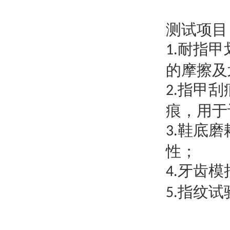
测试
项目
耐指甲
1.
的摩擦及
指甲刮
2.
痕，用于
鞋底磨
3.
性；
牙齿模
4.
指纹试
5.