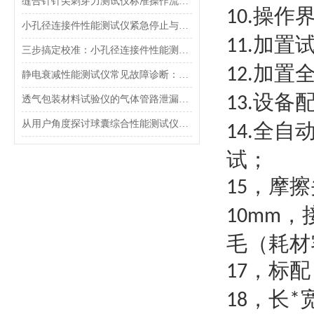
缝合针针尖刺穿力测试仪标准操作流程（SOP）及实验员培训要点
操作
10
.
小孔径连接件性能测试仪紧急停止与异常状态下的安全复位操作
加置
11
.
三步搞定校准：小孔径连接件性能测试仪的每日开机自检流程详解
加置
12
.
静电衰减性能测试仪常见故障诊断：充电不稳定与电位漂移排查
设备
透气包装材料试验仪的气体管路泄漏防护与废气排放系统详解
13
.
从用户角度探讨球囊综合性能测试仪的故障问题
全自
14
.
试
；
，摩擦
15
，
10mm
毛（耗材
，标配
17
，长
18
*