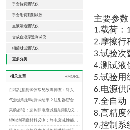
手套抗切测试仪
手套耐切割测试仪
主要参数
血液渗透测试仪
载荷：
1.
合成血液穿透测试仪
摩擦行
2.
细菌过滤测试仪
试验次
3.
更多分类
测试液
4.
试验用
5.
相关文章
+MORE
电源供
6.
百格刮擦测试仪常见故障排查：针头磨损与运动轨迹偏移
全
自动
7
.
气源波动影响测试结果？注射器密合性正压测试仪的稳压设计分析
采购必读：选购静电衰减性能测试仪的5个核心参数与避坑指南
高精度
8
.
锂电池隔膜材料必测：静电衰减性能测试仪的操作难点突破
控制系
9
.