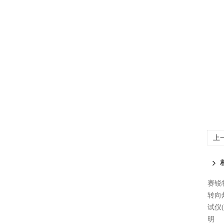
上
试
赛锐特
转向
试仪
明