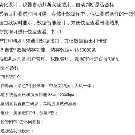
动化设计，仪器自动判断实验结束，自动判断是否合格
试项目和测试时间可调，存储于数据库中，保证测试条件的一致
验曲线实时显示，数据智能统计，方便快速查看检测结果
史数据可进行快速查看、打印
型打印机和
通用数据接口，方便数据输出和传递
USB
备自带*数据储存功能，储存数据可达
条
50000
系统满足具备用户管理、权限管理、数据审计追踪等功能。
技术参数
控制系统
PLC;
操作界面：彩色
寸触摸屏，中英文切换，人机一体；
7
风道系统含正压和负压功能
；
-88kap-2000kpa
风量测量装置自主研发，高精度测试传感器
;
光度计：美国进口
，数量
套；
TSI
2
变径管附带
套不同规格；
3
管道加热功能设计；