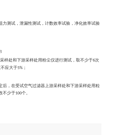
阻力测试，泄漏性测试，计数效率试验，净化效率试验
为
采样处和下游采样处用粉尘仪进行测试，取不少于
次
6
数不应大于
；
5%
定后，在受试空气过滤器上游采样处和下游采样处用粒
数不少于
个。
100