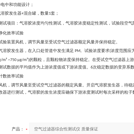
静电中和功能设计；
气溶胶发生器
混合罐，数量
套；
+
1
测试项目：气溶胶浓度均匀性测试，气溶胶浓度稳定性测试，试验段空气
净化效率试验
试验装置风机，调节风量至受试空气过滤器额定风量并保持稳定。
气溶胶发生器，在入口处管道中发生满足
试验浓度要求
浓度范围应
PM,
(
的颗粒，且颗粒物浓度保持稳定。在受试空气过滤器上游
/m³ ~750 μg/m³)
测试数据的平均值作为上游浓度值或下游浓度值。
次稳定数据的变异系
6
计数效率试验
风机，调节风量至受试空气过滤器的额定风量。开启气溶胶发生器，待稳
数器进行测试，气溶胶的发生浓度应确保下游浓度测试时每次采样的粒子
产品：