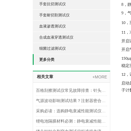
手套抗切测试仪
8，
9，
手套耐切割测试仪
，
10
血液渗透测试仪
，
11
合成血液穿透测试仪
开启
细菌过滤测试仪
开启
150μg
更多分类
稳定
，
12
相关文章
+MORE
启动
子计
百格刮擦测试仪常见故障排查：针头磨损与运动轨迹偏移
气源波动影响测试结果？注射器密合性正压测试仪的稳压设计分析
采购必读：选购静电衰减性能测试仪的5个核心参数与避坑指南
锂电池隔膜材料必测：静电衰减性能测试仪的操作难点突破