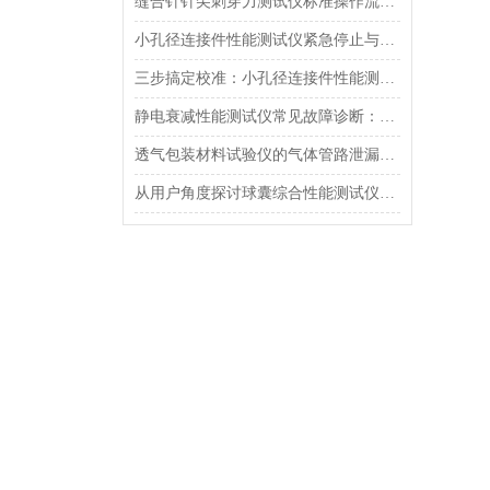
缝合针针尖刺穿力测试仪标准操作流程（SOP）及实验员培训要点
小孔径连接件性能测试仪紧急停止与异常状态下的安全复位操作
三步搞定校准：小孔径连接件性能测试仪的每日开机自检流程详解
静电衰减性能测试仪常见故障诊断：充电不稳定与电位漂移排查
透气包装材料试验仪的气体管路泄漏防护与废气排放系统详解
从用户角度探讨球囊综合性能测试仪的故障问题