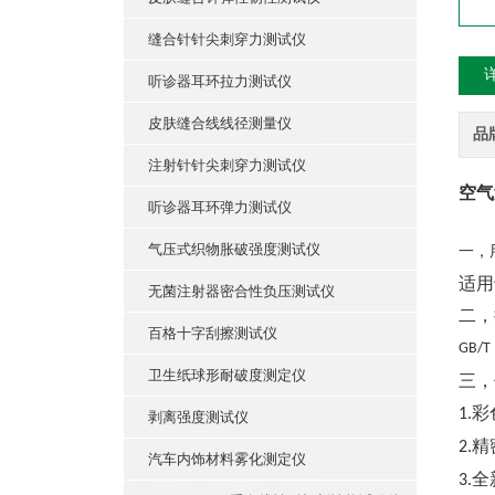
缝合针针尖刺穿力测试仪
听诊器耳环拉力测试仪
皮肤缝合线线径测量仪
品
注射针针尖刺穿力测试仪
空气
听诊器耳环弹力测试仪
气压式织物胀破强度测试仪
一，
适用
无菌注射器密合性负压测试仪
二，
百格十字刮擦测试仪
GB/T
卫生纸球形耐破度测定仪
三，
彩
1.
剥离强度测试仪
精
2.
汽车内饰材料雾化测定仪
全
3.