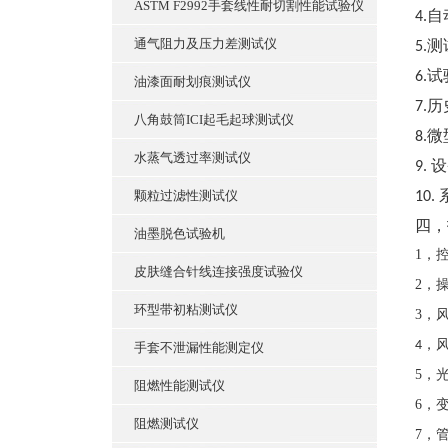
ASTM F2992手套线性耐切割性能试验仪
自
4.
通气阻力及压力差测试仪
测
5
.
试
6
.
油漆面耐划痕测试仪
历
7
.
八角鼓筒ICI起毛起球测试仪
微
8
.
水蒸气透过率测试仪
设
9
.
颗粒过滤性测试仪
10.
四，
油墨脱色试验机
1，
皮肤缝合针线连接强度试验仪
2，
环型带初粘测试仪
3，
，
4
手套不泄漏性能测定仪
5，
阻燃性能测试仪
6，
阻燃测试仪
7，