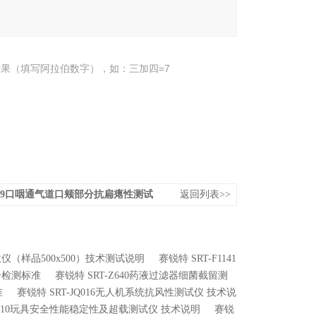
果（填写阿拉伯数字），如：三加四=7
Z149口咽通气道口颊部分抗扁瘪性测试
返回列表>>
系数仪（样品500x500）技术测试说明
赛锐特 SRT-F1141
符合检测标准
赛锐特 SRT-Z640药液过滤器细菌截留测
准
赛锐特 SRT-JQ016无人机系统抗风性测试仪 技术说
YD010玩具安全性能稳定性及超载测试仪 技术说明
赛锐