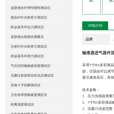
皮肤缝合针弹性韧性测试仪
缝合针针尖刺穿力测试仪
详细介绍
听诊器耳环拉力测试仪
皮肤缝合线线径测量仪
品牌
注射针针尖刺穿力测试仪
输液器进气器件流
听诊器耳环弹力测试仪
采用
寸
多彩液晶
7
PLC
气压式织物胀破强度测试仪
据，仪器由可以调
无菌注射器密合性负压测试仪
显示液体高压，具
百格十字刮擦测试仪
技术参数：
卫生纸球形耐破度测定仪
、
压力传感器测量
1
、
寸
多彩液晶
2
7
PLC
剥离强度测试仪
3、
流量计流速范围