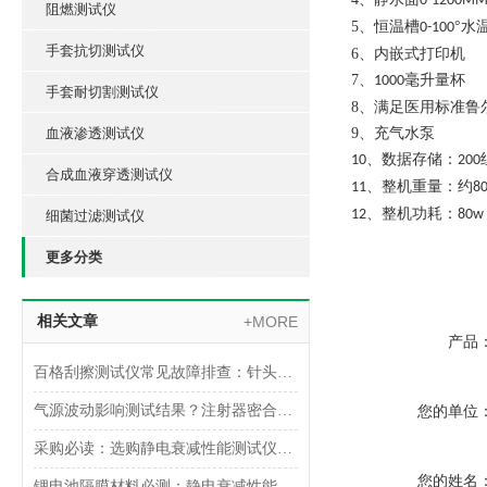
0-1200M
阻燃测试仪
5、
恒温槽
°水
0-100
手套抗切测试仪
6、
内嵌式打印机
7、
毫升量杯
1000
手套耐切割测试仪
8、
满足医用标准鲁
血液渗透测试仪
9、
充气水泵
、数据存储：
10
200
合成血液穿透测试仪
、整机重量：约
11
8
、整机功耗：
12
80w
细菌过滤测试仪
更多分类
相关文章
+MORE
产品
百格刮擦测试仪常见故障排查：针头磨损与运动轨迹偏移
气源波动影响测试结果？注射器密合性正压测试仪的稳压设计分析
您的单位
采购必读：选购静电衰减性能测试仪的5个核心参数与避坑指南
您的姓名
锂电池隔膜材料必测：静电衰减性能测试仪的操作难点突破