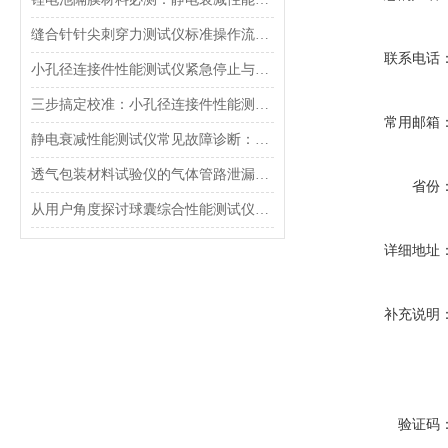
缝合针针尖刺穿力测试仪标准操作流程（SOP）及实验员培训要点
联系电话
小孔径连接件性能测试仪紧急停止与异常状态下的安全复位操作
三步搞定校准：小孔径连接件性能测试仪的每日开机自检流程详解
常用邮箱
静电衰减性能测试仪常见故障诊断：充电不稳定与电位漂移排查
透气包装材料试验仪的气体管路泄漏防护与废气排放系统详解
省份
从用户角度探讨球囊综合性能测试仪的故障问题
详细地址
补充说明
验证码