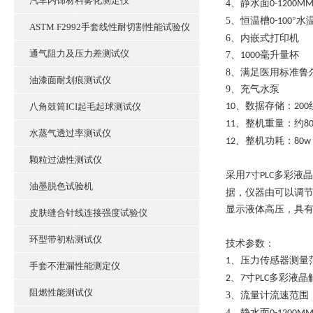
汽车内饰材料雾化测定仪
4、
静水面
0-1200M
5、
恒温槽
°水
0-100
ASTM F2992手套线性耐切割性能试验仪
6、
内嵌式打印机
通气阻力及压力差测试仪
7、
毫升量杯
1000
8、
满足医用标准鲁
油漆面耐划痕测试仪
9、
充气水泵
、数据存储：
八角鼓筒ICI起毛起球测试仪
10
200
、整机重量：约
11
8
水蒸气透过率测试仪
、整机功耗：
12
80w
颗粒过滤性测试仪
采用
寸
多彩液晶
7
PLC
油墨脱色试验机
据，仪器由可以调
显示液体高压，具
皮肤缝合针线连接强度试验仪
环型带初粘测试仪
技术参数：
、
压力传感器测量
1
手套不泄漏性能测定仪
、
寸
多彩液晶
2
7
PLC
阻燃性能测试仪
3、
流量计流速范围
4、
静水面